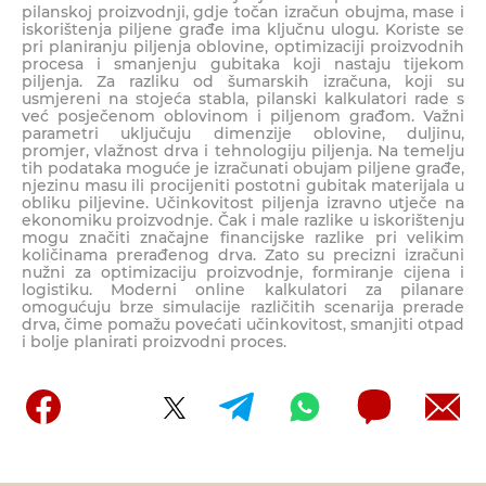
pilanskoj proizvodnji, gdje točan izračun obujma, mase i
iskorištenja piljene građe ima ključnu ulogu. Koriste se
pri planiranju piljenja oblovine, optimizaciji proizvodnih
procesa i smanjenju gubitaka koji nastaju tijekom
piljenja. Za razliku od šumarskih izračuna, koji su
usmjereni na stojeća stabla, pilanski kalkulatori rade s
već posječenom oblovinom i piljenom građom. Važni
parametri uključuju dimenzije oblovine, duljinu,
promjer, vlažnost drva i tehnologiju piljenja. Na temelju
tih podataka moguće je izračunati obujam piljene građe,
njezinu masu ili procijeniti postotni gubitak materijala u
obliku piljevine. Učinkovitost piljenja izravno utječe na
ekonomiku proizvodnje. Čak i male razlike u iskorištenju
mogu značiti značajne financijske razlike pri velikim
količinama prerađenog drva. Zato su precizni izračuni
nužni za optimizaciju proizvodnje, formiranje cijena i
logistiku. Moderni online kalkulatori za pilanare
omogućuju brze simulacije različitih scenarija prerade
drva, čime pomažu povećati učinkovitost, smanjiti otpad
i bolje planirati proizvodni proces.