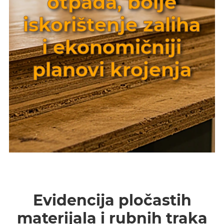
otpada, bolje
iskorištenje zaliha
i ekonomičniji
planovi krojenja
Evidencija pločastih
materijala i rubnih traka