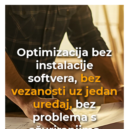
Optimizacija bez
instalacije
softvera,
bez
vezanosti uz jedan
uređaj,
bez
problema s