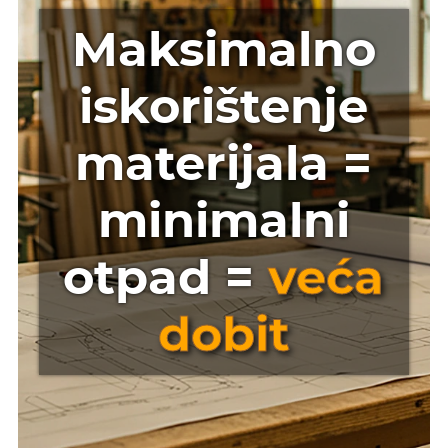
Maksimalno
iskorištenje
materijala =
minimalni
otpad =
veća
dobit