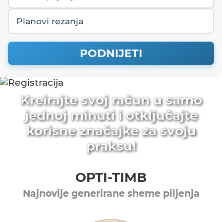
Planovi rezanja
PODNIJETI
Kreirajte svoj račun u samo
jednoj minuti i otključajte
korisne značajke za svoju
praksu!
OPTI-TIMB
Najnovije generirane sheme piljenja