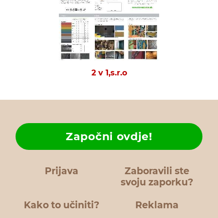
2 v 1,s.r.o
Započni ovdje!
Prijava
Zaboravili ste
svoju zaporku?
Kako to učiniti?
Reklama