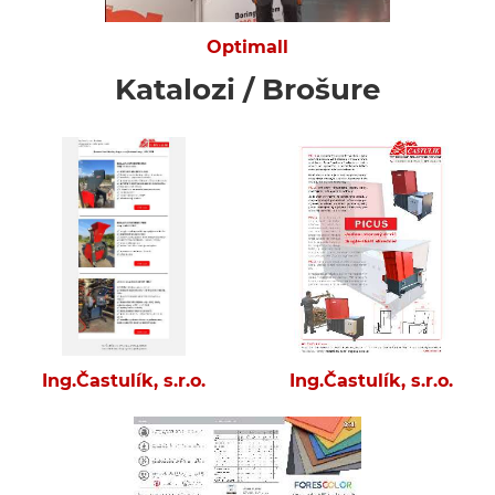
Optimall
Katalozi / Brošure
Ing.Častulík, s.r.o.
Ing.Častulík, s.r.o.