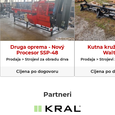
Druga oprema - Nový
Kutna kruž
Procesor SSP-48
Walt
Prodaja > Strojevi za obradu drva
Prodaja > Strojevi
Cijena po dogovoru
Cijena po 
Partneri