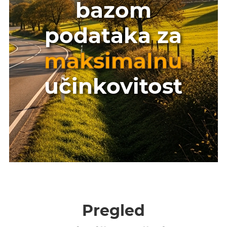
bazom
podataka za
maksimalnu
učinkovitost
Pregled