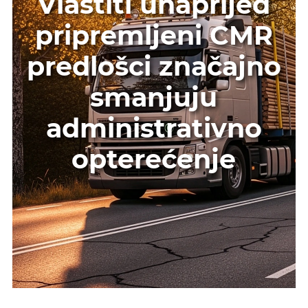
Vlastiti unaprijed
pripremljeni CMR
predlošci značajno
smanjuju
administrativno
opterećenje