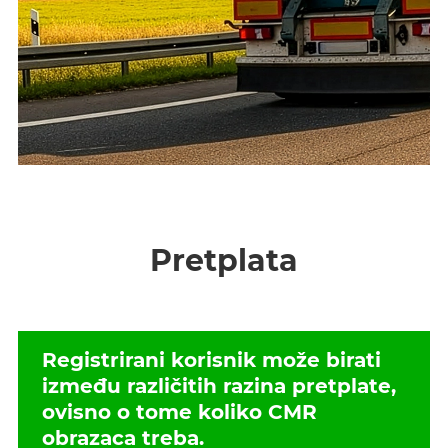
Pretplata
Registrirani korisnik može birati
između različitih razina pretplate,
ovisno o tome koliko CMR
obrazaca treba.