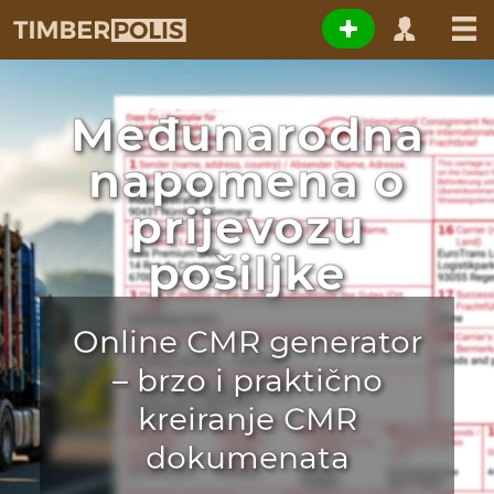
Međunarodna
napomena o
prijevozu
pošiljke
Online CMR generator
– brzo i praktično
kreiranje CMR
dokumenata