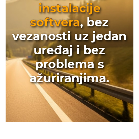
instalacije
softvera
, bez
vezanosti uz jedan
uređaj i bez
problema s
ažuriranjima.