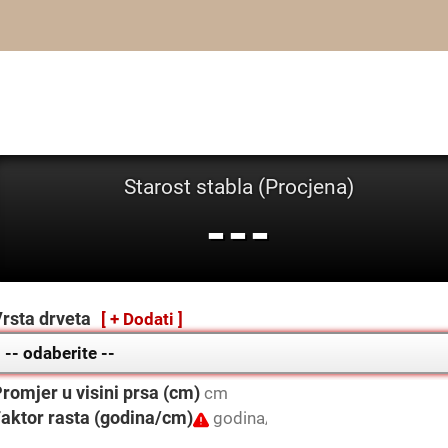
Starost stabla (Procjena)
---
rsta drveta
[ + Dodati ]
romjer u visini prsa (cm)
aktor rasta (godina/cm)