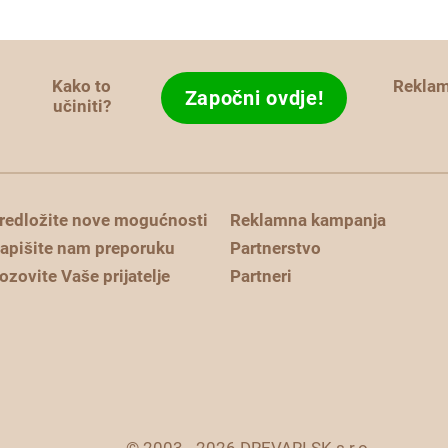
Kako to
Rekla
Započni ovdje!
učiniti?
redložite nove mogućnosti
Reklamna kampanja
apišite nam preporuku
Partnerstvo
ozovite Vaše prijatelje
Partneri
© 2003 - 2026 DREVARI.SK s.r.o.