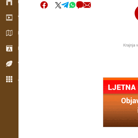
Upravljanje zalihama
Video showroom
Katalozi / Brošure
Krajnja 
Rječnik
Vrste drva
Još opcija