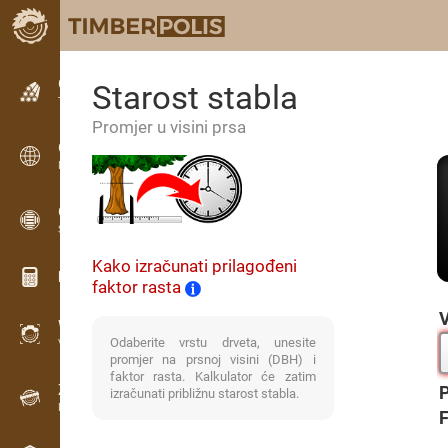
Oglašavanje
Starost stabla
Tekstualni oglasi
Promjer u visini prsa
Oglašavanje
Međunarodne oglasne ploče
OPTI-TIMB
Sheme piljenja
Kako izračunati prilagođeni
Kalkulatori za drvo
faktor rasta
V
WoodProfi
Odaberite vrstu drveta, unesite
Volumen drva s AI
promjer na prsnoj visini (DBH) i
faktor rasta. Kalkulator će zatim
Zapisnik
P
izračunati približnu starost stabla.
Evidencija drva na terenu
F