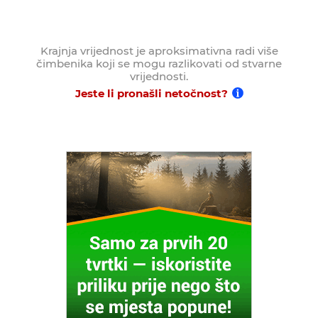
Krajnja vrijednost je aproksimativna radi više
čimbenika koji se mogu razlikovati od stvarne
vrijednosti.
Jeste li pronašli netočnost?