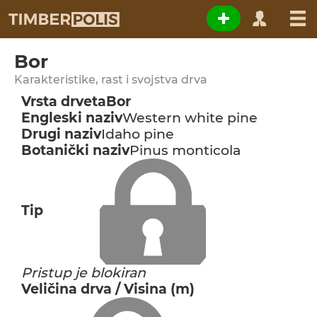
Bor
Karakteristike, rast i svojstva drva
Vrsta drveta
Bor
Engleski naziv
Western white pine
Drugi naziv
Idaho pine
Botanički naziv
Pinus monticola
Tip
Pristup je blokiran
Veličina drva / Visina (m)