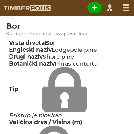
Bor
Karakteristike, rast i svojstva drva
Vrsta drveta
Bor
Engleski naziv
Lodgepole pine
Drugi naziv
Shore pine
Botanički naziv
Pinus contorta
Tip
Pristup je blokiran
Veličina drva / Visina (m)