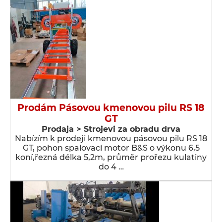
Prodám Pásovou kmenovou pilu RS 18
GT
Prodaja > Strojevi za obradu drva
Nabízím k prodeji kmenovou pásovou pilu RS 18
GT, pohon spalovací motor B&S o výkonu 6,5
koní,řezná délka 5,2m, průměr prořezu kulatiny
do 4 …