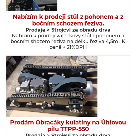
Nabízím k prodeji stůl z pohonem a z
bočním schozem řeziva.
Prodaja > Strojevi za obradu drva
Nabízím k prodeji válečkový stůl z pohonem a
bočním shozem řeziva na délku řeziva 4,5m . K
ceně + 21%DPH
Prodám Obracáky kulatiny na Úhlovou
pilu TTPP-550
Prodaja > Strojevi za obradu drva