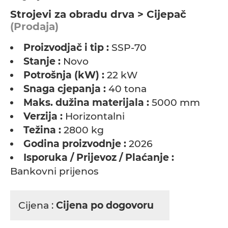
Strojevi za obradu drva > Cijepač
(Prodaja)
Proizvodjač i tip :
SSP-70
Stanje :
Novo
Potrošnja (kW) :
22 kW
Snaga cjepanja :
40 tona
Maks. dužina materijala :
5000 mm
Verzija :
Horizontalni
Težina :
2800 kg
Godina proizvodnje :
2026
Isporuka / Prijevoz / Plaćanje :
Bankovni prijenos
Cijena :
Cijena po dogovoru