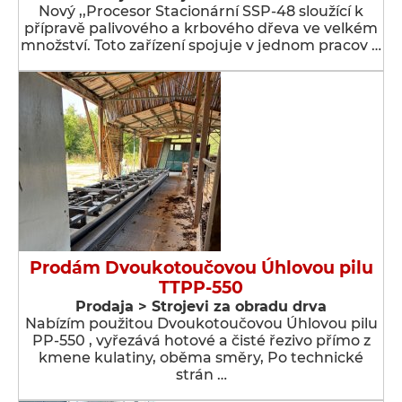
Nový ,,Procesor Stacionární SSP-48 sloužící k
přípravě palivového a krbového dřeva ve velkém
množství. Toto zařízení spojuje v jednom pracov …
Prodám Dvoukotoučovou Úhlovou pilu
TTPP-550
Prodaja > Strojevi za obradu drva
Nabízím použitou Dvoukotoučovou Úhlovou pilu
PP-550 , vyřezává hotové a čisté řezivo přímo z
kmene kulatiny, oběma směry, Po technické
strán …