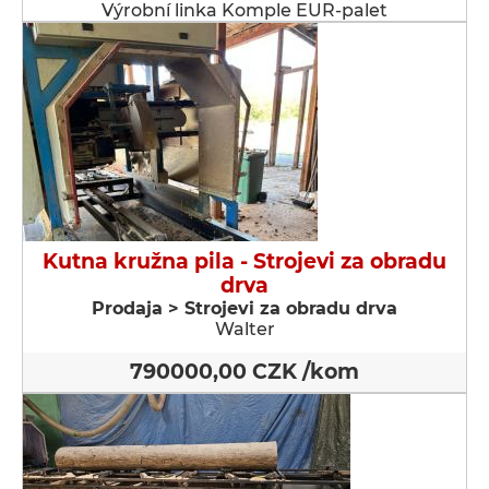
Výrobní linka Komple EUR-palet
Kutna kružna pila - Strojevi za obradu
drva
Prodaja > Strojevi za obradu drva
Walter
790000,00 CZK /kom