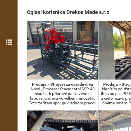
Oglasi korisnika Drekos Made s.r.o
Još opcija
Prodaja > Strojevi za obradu drva
Prodaja > Stro
Nový ,,Procesor Stacionární SSP-48
Nabízím použit
sloužící k přípravě palivového a
Úhlovou pilu PP-
krbového dřeva ve velkém množství.
a čisté řezivo př
Toto zařízení spojuje v jednom pracov
oběma směry, P
…