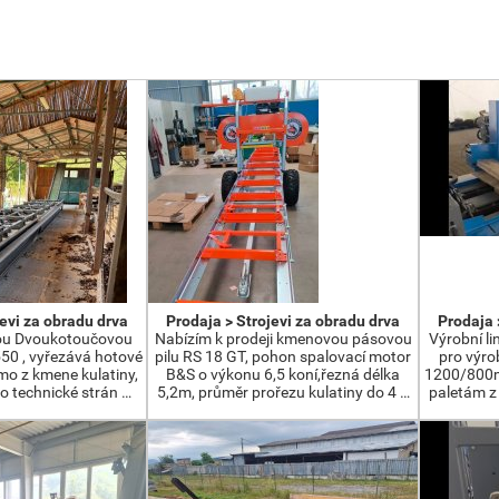
jevi za obradu drva
Prodaja > Strojevi za obradu drva
Prodaja 
ou Dvoukotoučovou
Nabízím k prodeji kmenovou pásovou
Výrobní li
550 , vyřezává hotové
pilu RS 18 GT, pohon spalovací motor
pro výro
ímo z kmene kulatiny,
B&S o výkonu 6,5 koní,řezná délka
1200/800m
o technické strán …
5,2m, průměr prořezu kulatiny do 4 …
paletám 