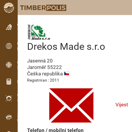
Oglašavanje
Tekstualni oglasi
Drekos Made s.r.o
Oglašavanje
Međunarodne oglasne ploče
Jasenná 20
OPTI-TIMB
Jaroměř
55222
Sheme piljenja
Češka republika
Registriran : 2011
Kalkulatori za drvo
WoodProfi
Volumen drva s AI
Vijest
Zapisnik
Evidencija drva na terenu
Telefon / mobilni telefon