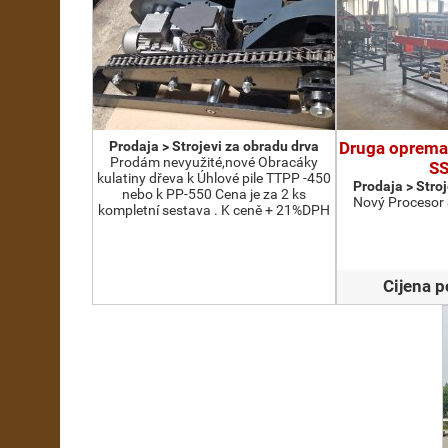
Prodaja > Strojevi za obradu drva
Druga oprema
Prodám nevyužité,nové Obracáky
S
kulatiny dřeva k Úhlové pile TTPP -450
Prodaja > Stro
nebo k PP-550 Cena je za 2 ks
Nový Procesor
kompletní sestava . K ceně + 21%DPH
Cijena 