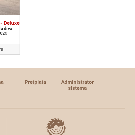
- Deluxe
du drva
2026
ru
ma
Pretplata
Administrator
sistema