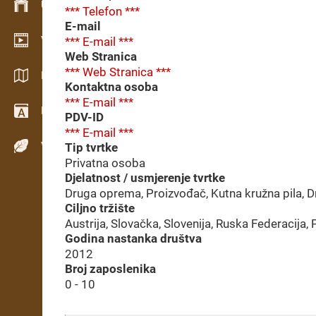
Upravljanje zalihama
*** Telefon ***
E-mail
Video showroom
*** E-mail ***
Web Stranica
*** Web Stranica ***
Katalozi / Brošure
Kontaktna osoba
*** E-mail ***
Rječnik
PDV-ID
*** E-mail ***
Vrste drva
Tip tvrtke
Privatna osoba
Djelatnost / usmjerenje tvrtke
Druga oprema, Proizvođač, Kutna kružna pila, Dru
Ciljno tržište
Austrija, Slovačka, Slovenija, Ruska Federacija, 
Godina nastanka društva
2012
Broj zaposlenika
0 - 10