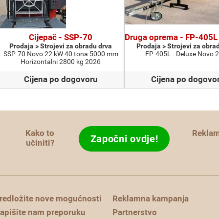
Cijepač - SSP-70
Druga oprema - FP-405L 
Prodaja > Strojevi za obradu drva
Prodaja > Strojevi za obra
SSP-70 Novo 22 kW 40 tona 5000 mm
FP-405L - Deluxe Novo 
Horizontalni 2800 kg 2026
Cijena po dogovoru
Cijena po dogovo
Kako to
Rekla
Započni ovdje!
učiniti?
redložite nove mogućnosti
Reklamna kampanja
apišite nam preporuku
Partnerstvo