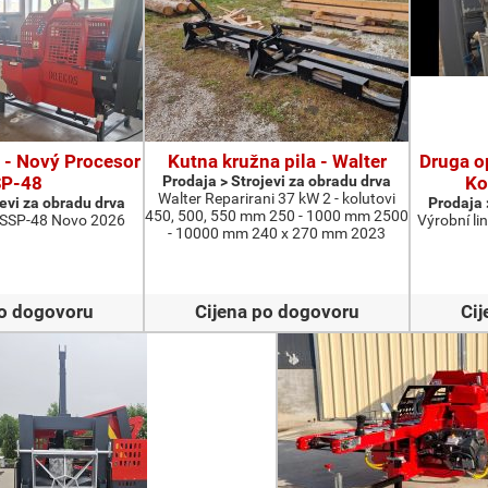
 - Nový Procesor
Kutna kružna pila - Walter
Druga o
SP-48
Prodaja > Strojevi za obradu drva
Ko
Walter Reparirani 37 kW 2 - kolutovi
jevi za obradu drva
Prodaja 
450, 500, 550 mm 250 - 1000 mm 2500
 SSP-48 Novo 2026
Výrobní l
- 10000 mm 240 x 270 mm 2023
po dogovoru
Cijena po dogovoru
Cij