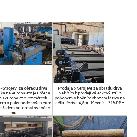
> Strojevi za obradu drva
Prodaja > Strojevi za obradu drva
nka na europalety je určena
Nabízím k prodeji válečkový stůl z
bu europalet o rozměrech
pohonem a bočním shozem řeziva na
m a palet podobných euro
délku řeziva 4,5m . K ceně + 21%DPH
z předem naformátovaného
ma …