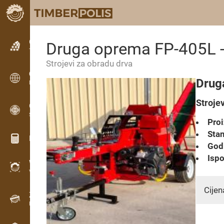
Oglašavanje
Druga oprema FP-405L -
Tekstualni oglasi
Strojevi za obradu drva
Oglašavanje
Drug
Međunarodne oglasne ploče
Stroje
OPTI-TIMB
Sheme piljenja
Proi
Stan
Kalkulatori za drvo
Godi
Ispo
WoodProfi
Volumen drva s AI
Cijen
Zapisnik
Evidencija drva na terenu