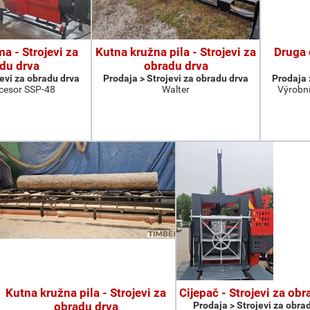
a - Strojevi za
Kutna kružna pila - Strojevi za
Druga 
du drva
obradu drva
jevi za obradu drva
Prodaja > Strojevi za obradu drva
Prodaja 
cesor SSP-48
Walter
Výrobní
Kutna kružna pila - Strojevi za
Cijepač - Strojevi za ob
obradu drva
Prodaja > Strojevi za obra