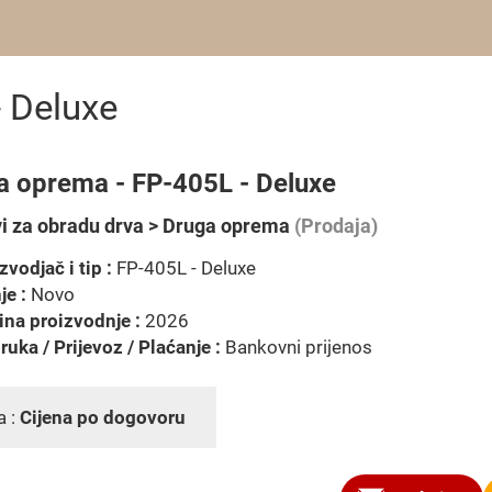
 Deluxe
a oprema - FP-405L - Deluxe
vi za obradu drva > Druga oprema
(Prodaja)
zvodjač i tip :
FP-405L - Deluxe
je :
Novo
na proizvodnje :
2026
ruka / Prijevoz / Plaćanje :
Bankovni prijenos
a :
Cijena po dogovoru