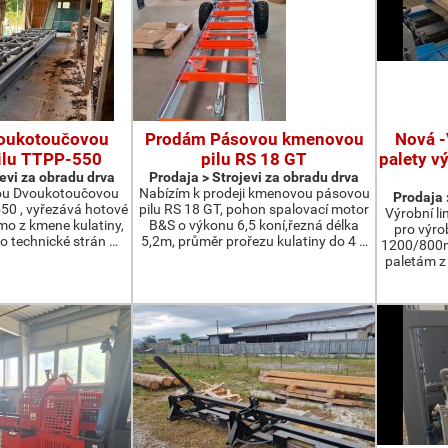
oukotoučovou
Prodám Pásovou kmenovou
Nová -
ilu TTPP-550
pilu RS 18 GT
palety v
jevi za obradu drva
Prodaja > Strojevi za obradu drva
ou Dvoukotoučovou
Nabízím k prodeji kmenovou pásovou
Prodaja 
550 , vyřezává hotové
pilu RS 18 GT, pohon spalovací motor
Výrobní li
ímo z kmene kulatiny,
B&S o výkonu 6,5 koní,řezná délka
pro výro
o technické strán …
5,2m, průměr prořezu kulatiny do 4 …
1200/800m
paletám 