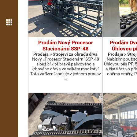
Još opcija
Prodám Nový Procesor
Prodám Dv
Stacionární SSP-48
Úhlovou p
Prodaja > Strojevi za obradu drva
Prodaja > Stro
Nový ,,Procesor Stacionární SSP-48
Nabízím použit
sloužící k přípravě palivového a
Úhlovou pilu PP-
krbového dřeva ve velkém množství.
a čisté řezivo př
Toto zařízení spojuje v jednom pracov
oběma směry, P
…