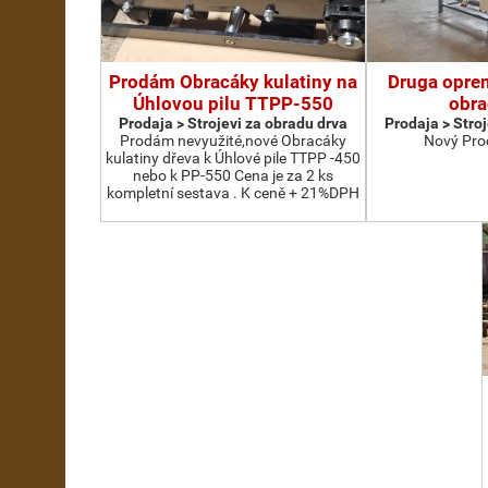
Prodám Obracáky kulatiny na
Druga oprem
Úhlovou pilu TTPP-550
obra
Prodaja > Strojevi za obradu drva
Prodaja > Stro
Prodám nevyužité,nové Obracáky
Nový Pro
kulatiny dřeva k Úhlové pile TTPP -450
nebo k PP-550 Cena je za 2 ks
kompletní sestava . K ceně + 21%DPH