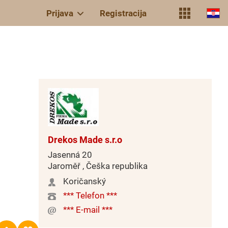
Prijava
Registracija
Drekos Made s.r.o
Jasenná 20
Jaroměř , Češka republika
Koričanský
*** Telefon ***
*** E-mail ***