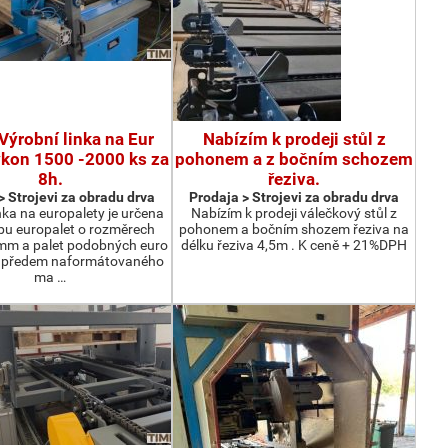
Výrobní linka na Eur
Nabízím k prodeji stůl z
ýkon 1500 -2000 ks za
pohonem a z bočním schozem
8h.
řeziva.
> Strojevi za obradu drva
Prodaja > Strojevi za obradu drva
nka na europalety je určena
Nabízím k prodeji válečkový stůl z
bu europalet o rozměrech
pohonem a bočním shozem řeziva na
m a palet podobných euro
délku řeziva 4,5m . K ceně + 21%DPH
z předem naformátovaného
ma …