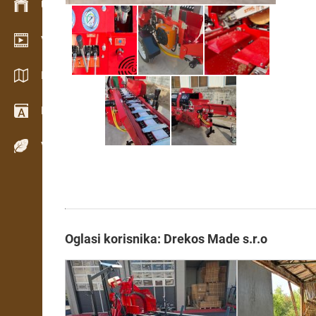
Upravljanje zalihama
Video showroom
Katalozi / Brošure
Rječnik
Vrste drva
Oglasi korisnika: Drekos Made s.r.o