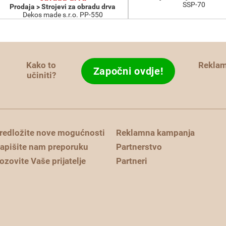
SSP-70
Prodaja > Strojevi za obradu drva
Dekos made s.r.o. PP-550
Kako to
Rekla
Započni ovdje!
učiniti?
redložite nove mogućnosti
Reklamna kampanja
apišite nam preporuku
Partnerstvo
ozovite Vaše prijatelje
Partneri