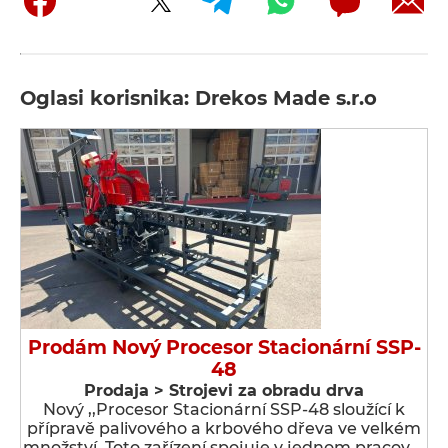
Oglasi korisnika: Drekos Made s.r.o
Prodám Nový Procesor Stacionární SSP-
48
Prodaja > Strojevi za obradu drva
Nový ,,Procesor Stacionární SSP-48 sloužící k
přípravě palivového a krbového dřeva ve velkém
množství. Toto zařízení spojuje v jednom pracov …