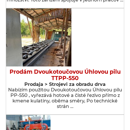
Prodám Dvoukotoučovou Úhlovou pilu
TTPP-550
Prodaja > Strojevi za obradu drva
Nabízím použitou Dvoukotoučovou Úhlovou pilu
PP-550 , vyřezává hotové a čisté řezivo přímo z
kmene kulatiny, oběma směry, Po technické
strán …