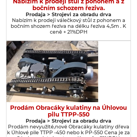
Nabízím k prodeji stůl z pohonem a z
bočním schozem řeziva.
Prodaja > Strojevi za obradu drva
Nabízím k prodeji válečkový stůl z pohonem a
bočním shozem řeziva na délku řeziva 4,5m . K
ceně + 21%DPH
Prodám Obracáky kulatiny na Úhlovou
pilu TTPP-550
Prodaja > Strojevi za obradu drva
Prodám nevyužité,nové Obracáky kulatiny dřeva
k Úhlové pile TTPP -450 nebo k PP-550 Cena je za