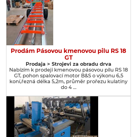
Prodám Pásovou kmenovou pilu RS 18
GT
Prodaja > Strojevi za obradu drva
Nabízím k prodeji kmenovou pásovou pilu RS 18
GT, pohon spalovací motor B&S o výkonu 6,5
koní,řezná délka 5,2m, průměr prořezu kulatiny
do 4 …