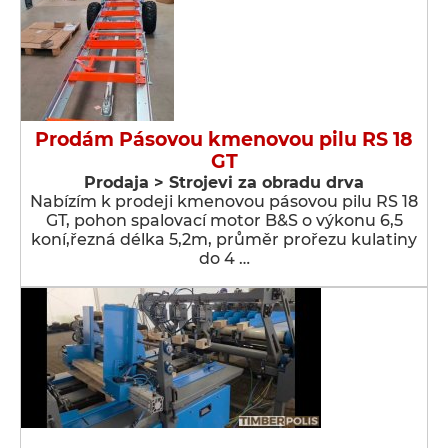
Prodám Pásovou kmenovou pilu RS 18
GT
Prodaja > Strojevi za obradu drva
Nabízím k prodeji kmenovou pásovou pilu RS 18
GT, pohon spalovací motor B&S o výkonu 6,5
koní,řezná délka 5,2m, průměr prořezu kulatiny
do 4 …