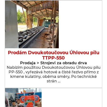
Prodám Dvoukotoučovou Úhlovou pilu
TTPP-550
Prodaja > Strojevi za obradu drva
Nabízím použitou Dvoukotoučovou Úhlovou pilu
PP-550 , vyřezává hotové a čisté řezivo přímo z
kmene kulatiny, oběma směry, Po technické
strán …