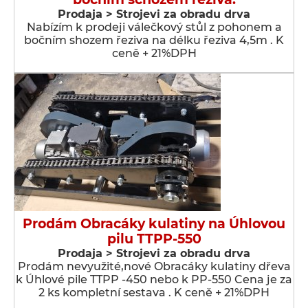
Prodaja > Strojevi za obradu drva
Nabízím k prodeji válečkový stůl z pohonem a
bočním shozem řeziva na délku řeziva 4,5m . K
ceně + 21%DPH
Prodám Obracáky kulatiny na Úhlovou
pilu TTPP-550
Prodaja > Strojevi za obradu drva
Prodám nevyužité,nové Obracáky kulatiny dřeva
k Úhlové pile TTPP -450 nebo k PP-550 Cena je za
2 ks kompletní sestava . K ceně + 21%DPH