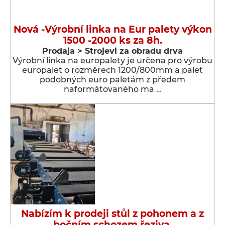
Nová -Výrobní linka na Eur palety výkon
1500 -2000 ks za 8h.
Prodaja > Strojevi za obradu drva
Výrobní linka na europalety je určena pro výrobu
europalet o rozměrech 1200/800mm a palet
podobných euro paletám z předem
naformátovaného ma …
Nabízím k prodeji stůl z pohonem a z
bočním schozem řeziva.