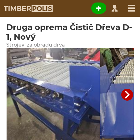
Druga oprema Čistič Dřeva D-
1, Nový
Strojevi za obradu drva