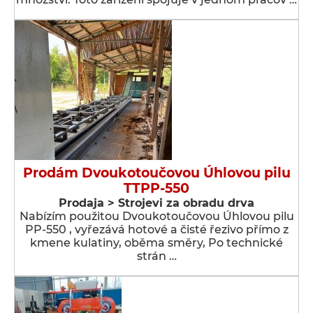
Prodám Dvoukotoučovou Úhlovou pilu
TTPP-550
Prodaja > Strojevi za obradu drva
Nabízím použitou Dvoukotoučovou Úhlovou pilu
PP-550 , vyřezává hotové a čisté řezivo přímo z
kmene kulatiny, oběma směry, Po technické
strán …