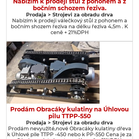
Nabízím k prodeji stůl z pohonem a z
bočním schozem řeziva.
Prodaja > Strojevi za obradu drva
Nabízím k prodeji válečkový stůl z pohonem a
bočním shozem řeziva na délku řeziva 4,5m . K
ceně + 21%DPH
Prodám Obracáky kulatiny na Úhlovou
pilu TTPP-550
Prodaja > Strojevi za obradu drva
Prodám nevyužité,nové Obracáky kulatiny dřeva
k Úhlové pile TTPP -450 nebo k PP-550 Cena je za