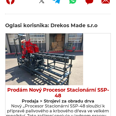
Oglasi korisnika: Drekos Made s.r.o
Prodám Nový Procesor Stacionární SSP-
48
Prodaja > Strojevi za obradu drva
Nový ,,Procesor Stacionární SSP-48 sloužící k
přípravě palivového a krbového dřeva ve velkém
množství. Toto zařízení spojuje v jednom pracov …