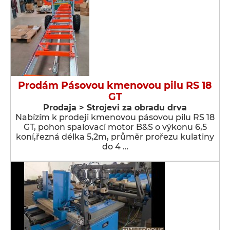
Prodám Pásovou kmenovou pilu RS 18
GT
Prodaja > Strojevi za obradu drva
Nabízím k prodeji kmenovou pásovou pilu RS 18
GT, pohon spalovací motor B&S o výkonu 6,5
koní,řezná délka 5,2m, průměr prořezu kulatiny
do 4 …