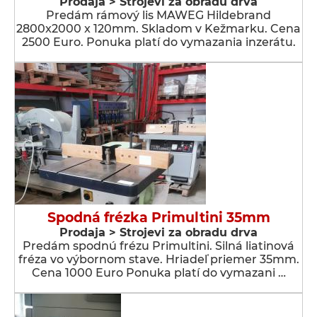
Prodaja > Strojevi za obradu drva
Predám rámový lis MAWEG Hildebrand
2800x2000 x 120mm. Skladom v Kežmarku. Cena
2500 Euro. Ponuka platí do vymazania inzerátu.
Spodná frézka Primultini 35mm
Prodaja > Strojevi za obradu drva
Predám spodnú frézu Primultini. Silná liatinová
fréza vo výbornom stave. Hriadeľ priemer 35mm.
Cena 1000 Euro Ponuka platí do vymazani …