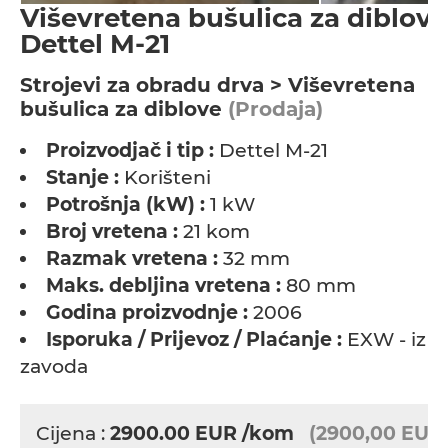
Viševretena bušulica za diblove
Dettel M-21
Strojevi za obradu drva > Viševretena
bušulica za diblove
(Prodaja)
Proizvodjač i tip :
Dettel M-21
Stanje :
Korišteni
Potrošnja (kW) :
1 kW
Broj vretena :
21 kom
Razmak vretena :
32 mm
Maks. debljina vretena :
80 mm
Godina proizvodnje :
2006
Isporuka / Prijevoz / Plaćanje :
EXW - iz
zavoda
Cijena :
2900.00
EUR
/kom
(2900,00 EUR