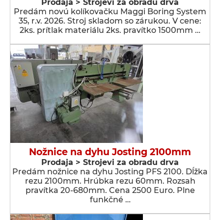
Prodaja > Strojevi za obradu drva
Predám novú kolíkovačku Maggi Boring System
35, r.v. 2026. Stroj skladom so zárukou. V cene:
2ks. prítlak materiálu 2ks. pravítko 1500mm …
Nožnice na dyhu Josting 2100mm
Prodaja > Strojevi za obradu drva
Predám nožnice na dyhu Josting PFS 2100. Dĺžka
rezu 2100mm. Hrúbka rezu 60mm. Rozsah
pravítka 20-680mm. Cena 2500 Euro. Plne
funkčné …