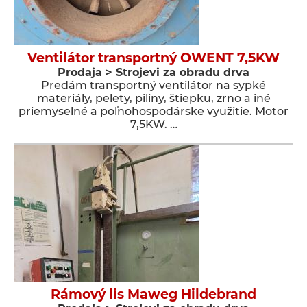
Ventilátor transportný OWENT 7,5KW
Prodaja > Strojevi za obradu drva
Predám transportný ventilátor na sypké
materiály, pelety, piliny, štiepku, zrno a iné
priemyselné a poľnohospodárske využitie. Motor
7,5KW. …
Rámový lis Maweg Hildebrand