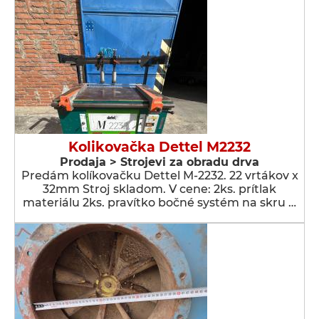
Kolikovačka Dettel M2232
Prodaja > Strojevi za obradu drva
Predám kolíkovačku Dettel M-2232. 22 vrtákov x
32mm Stroj skladom. V cene: 2ks. prítlak
materiálu 2ks. pravítko bočné systém na skru …