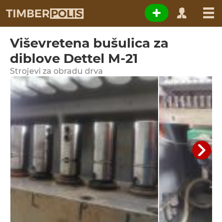
Viševretena bušulica za
diblove Dettel M-21
Strojevi za obradu drva