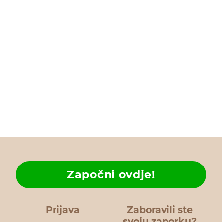
Započni ovdje!
Prijava
Zaboravili ste
svoju zaporku?