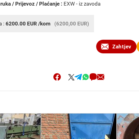
ruka / Prijevoz / Plaćanje :
EXW - iz zavoda
a :
6200.00
EUR
/kom
(6200,00 EUR)
Zahtjev