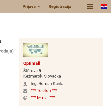
Prijava
Registracija
x
rodaja)
Optimall
Štúrova 5
Kežmarok, Slovačka
Ing. Roman Kurila
*** Telefon ***
*** E-mail ***