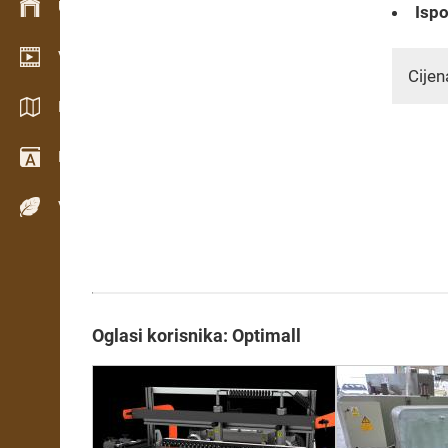
Upravljanje zalihama
Ispo
Video showroom
Cijen
Katalozi / Brošure
Rječnik
Vrste drva
Oglasi korisnika: Optimall