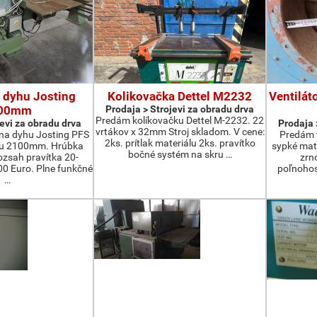
 dyhu Josting
Kolikovačka Dettel M2232
Ventilát
00mm
Prodaja > Strojevi za obradu drva
Predám kolíkovačku Dettel M-2232. 22
jevi za obradu drva
Prodaja 
vrtákov x 32mm Stroj skladom. V cene:
na dyhu Josting PFS
Predám t
2ks. prítlak materiálu 2ks. pravítko
zu 2100mm. Hrúbka
sypké mater
bočné systém na skru …
zsah pravítka 20-
zrn
 Euro. Plne funkčné
poľnohos
…