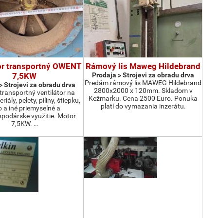
or transportný OWENT
Rámový lis Maweg Hildebrand
7,5KW
Prodaja > Strojevi za obradu drva
Predám rámový lis MAWEG Hildebrand
> Strojevi za obradu drva
2800x2000 x 120mm. Skladom v
ransportný ventilátor na
Kežmarku. Cena 2500 Euro. Ponuka
iály, pelety, piliny, štiepku,
platí do vymazania inzerátu.
o a iné priemyselné a
podárske využitie. Motor
7,5KW. …