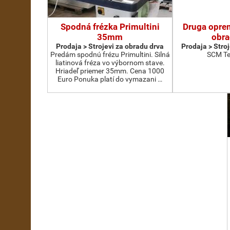
Spodná frézka Primultini
Druga oprem
35mm
obra
Prodaja > Strojevi za obradu drva
Prodaja > Stro
Predám spodnú frézu Primultini. Silná
SCM Te
liatinová fréza vo výbornom stave.
Hriadeľ priemer 35mm. Cena 1000
Euro Ponuka platí do vymazani …