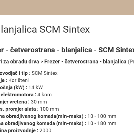
 blanjalica SCM Sintex
r - četverostrana - blanjalica - SCM Sinte
i za obradu drva > Frezer - četverostrana - blanjalica
(P
zvodjač i tip :
SCM Sintex
je :
Korišteni
ošnja (kW) :
14 kW
 elektromotora :
4 kom
jer vretena :
30 mm
. promjer alata :
100 mm
ina obradjivanog komada(min-maks) :
10 - 100 mm
na obradjivanog komada (min-maks) :
10 - 180 mm
na proizvodnje :
2000