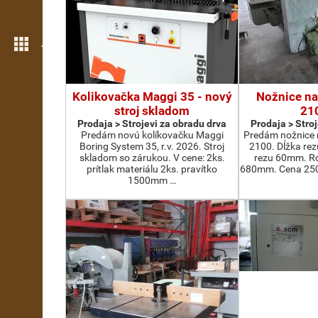
Još opcija
Kolikovačka Maggi 35 - nový
Nožnice na
stroj skladom
21
Prodaja > Strojevi za obradu drva
Prodaja > Stro
Predám novú kolíkovačku Maggi
Predám nožnice 
Boring System 35, r.v. 2026. Stroj
2100. Dĺžka re
skladom so zárukou. V cene: 2ks.
rezu 60mm. Ro
prítlak materiálu 2ks. pravítko
680mm. Cena 2500
1500mm …