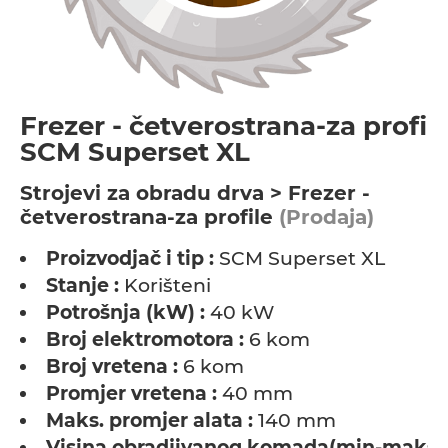
Frezer - četverostrana-za profile
SCM Superset XL
Strojevi za obradu drva > Frezer -
četverostrana-za profile
(Prodaja)
Proizvodjač i tip :
SCM Superset XL
Stanje :
Korišteni
Potrošnja (kW) :
40 kW
Broj elektromotora :
6 kom
Broj vretena :
6 kom
Promjer vretena :
40 mm
Maks. promjer alata :
140 mm
Visina obradjivanog komada(min-maks) 