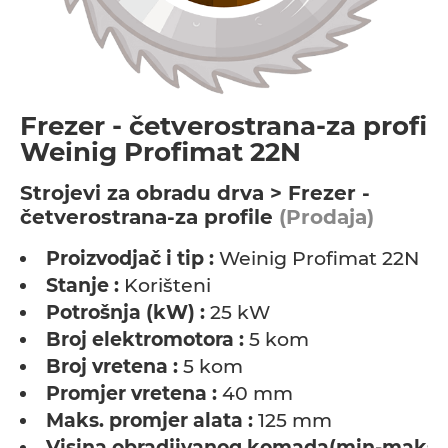
Frezer - četverostrana-za profile
Weinig Profimat 22N
Strojevi za obradu drva > Frezer -
četverostrana-za profile
(Prodaja)
Proizvodjač i tip :
Weinig Profimat 22N
Stanje :
Korišteni
Potrošnja (kW) :
25 kW
Broj elektromotora :
5 kom
Broj vretena :
5 kom
Promjer vretena :
40 mm
Maks. promjer alata :
125 mm
Visina obradjivanog komada(min-maks) 