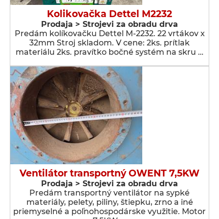
Kolikovačka Dettel M2232
Prodaja > Strojevi za obradu drva
Predám kolíkovačku Dettel M-2232. 22 vrtákov x
32mm Stroj skladom. V cene: 2ks. prítlak
materiálu 2ks. pravítko bočné systém na skru …
Ventilátor transportný OWENT 7,5KW
Prodaja > Strojevi za obradu drva
Predám transportný ventilátor na sypké
materiály, pelety, piliny, štiepku, zrno a iné
priemyselné a poľnohospodárske využitie. Motor