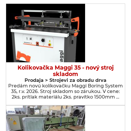
Kolikovačka Maggi 35 - nový stroj
skladom
Prodaja > Strojevi za obradu drva
Predám novú kolíkovačku Maggi Boring System
35, r.v. 2026. Stroj skladom so zárukou. V cene:
2ks. prítlak materiálu 2ks. pravítko 1500mm …