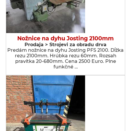
Nožnice na dyhu Josting 2100mm
Prodaja > Strojevi za obradu drva
Predám nožnice na dyhu Josting PFS 2100. Dĺžka
rezu 2100mm. Hrúbka rezu 60mm. Rozsah
pravítka 20-680mm. Cena 2500 Euro. Plne
funkčné …