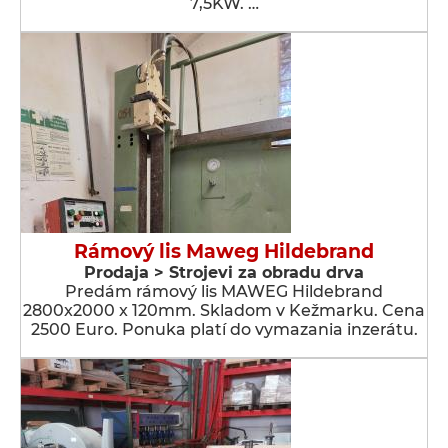
7,5KW. …
Rámový lis Maweg Hildebrand
Prodaja > Strojevi za obradu drva
Predám rámový lis MAWEG Hildebrand
2800x2000 x 120mm. Skladom v Kežmarku. Cena
2500 Euro. Ponuka platí do vymazania inzerátu.