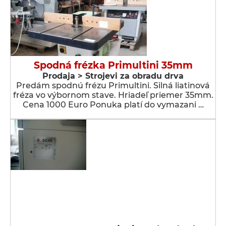
Spodná frézka Primultini 35mm
Prodaja > Strojevi za obradu drva
Predám spodnú frézu Primultini. Silná liatinová
fréza vo výbornom stave. Hriadeľ priemer 35mm.
Cena 1000 Euro Ponuka platí do vymazani …