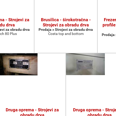
a - Strojevi za
Brusilica - širokotračna -
Frezer
du drva
Strojevi za obradu drva
profile
jevi za obradu drva
Prodaja > Strojevi za obradu drva
ch 80 Plus
Costa top and bottom
Prodaja 
Druga oprema - Strojevi za
Druga oprema - Stroje
obradu drva
obradu drva