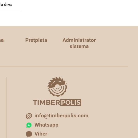
du drva
ma
Pretplata
Administrator
sistema
info@timberpolis.com
Whatsapp
Viber