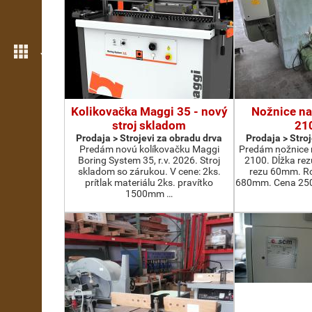
Još opcija
Kolikovačka Maggi 35 - nový
Nožnice na
stroj skladom
21
Prodaja > Strojevi za obradu drva
Prodaja > Stro
Predám novú kolíkovačku Maggi
Predám nožnice 
Boring System 35, r.v. 2026. Stroj
2100. Dĺžka re
skladom so zárukou. V cene: 2ks.
rezu 60mm. Ro
prítlak materiálu 2ks. pravítko
680mm. Cena 2500
1500mm …