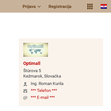
Prijava
Registracija
Optimall
Štúrova 5
Kežmarok, Slovačka
Ing. Roman Kurila
*** Telefon ***
*** E-mail ***