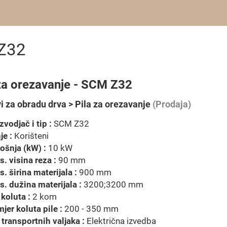
 Z32
 za orezavanje - SCM Z32
vi za obradu drva > Pila za orezavanje
(Prodaja)
zvodjač i tip :
SCM Z32
je :
Korišteni
ošnja (kW) :
10 kW
. visina reza :
90 mm
. širina materijala :
900 mm
. dužina materijala :
3200;3200 mm
 koluta :
2 kom
jer koluta pile :
200 - 350 mm
transportnih valjaka :
Električna izvedba