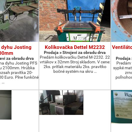
 dyhu Josting
Kolikovačka Dettel M2232
Ventilát
00mm
Prodaja > Strojevi za obradu drva
Predám kolíkovačku Dettel M-2232. 22
jevi za obradu drva
Prodaja 
vrtákov x 32mm Stroj skladom. V cene:
na dyhu Josting PFS
Predám t
2ks. prítlak materiálu 2ks. pravítko
zu 2100mm. Hrúbka
sypké mater
bočné systém na skru …
zsah pravítka 20-
zrn
 Euro. Plne funkčné
poľnohos
…