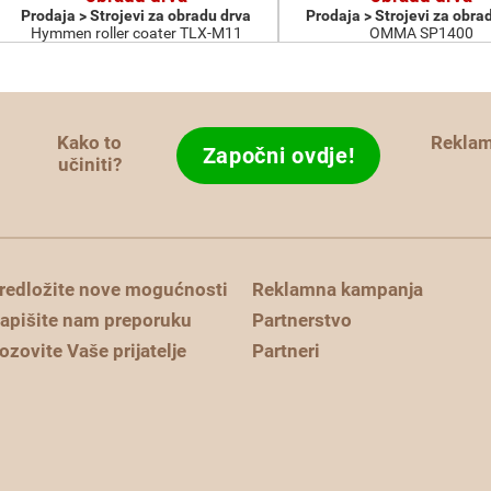
Prodaja > Strojevi za obradu drva
Prodaja > Strojevi za obra
Hymmen roller coater TLX-M11
OMMA SP1400
Kako to
Rekla
Započni ovdje!
učiniti?
redložite nove mogućnosti
Reklamna kampanja
apišite nam preporuku
Partnerstvo
ozovite Vaše prijatelje
Partneri