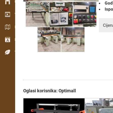
Upravljanje zalihama
Godi
Ispo
Video showroom
Cijen
Katalozi / Brošure
Rječnik
Vrste drva
Oglasi korisnika: Optimall