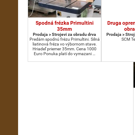
Spodná frézka Primultini
Druga oprem
35mm
obra
Prodaja > Strojevi za obradu drva
Prodaja > Stro
Predám spodnú frézu Primultini. Silná
SCM Te
liatinová fréza vo výbornom stave.
Hriadeľ priemer 35mm. Cena 1000
Euro Ponuka platí do vymazani …