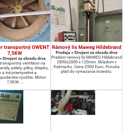
or transportný OWENT
Rámový lis Maweg Hildebrand
7,5KW
Prodaja > Strojevi za obradu drva
Predám rámový lis MAWEG Hildebrand
> Strojevi za obradu drva
2800x2000 x 120mm. Skladom v
ransportný ventilátor na
Kežmarku. Cena 2500 Euro. Ponuka
iály, pelety, piliny, štiepku,
platí do vymazania inzerátu.
o a iné priemyselné a
podárske využitie. Motor
7,5KW. …