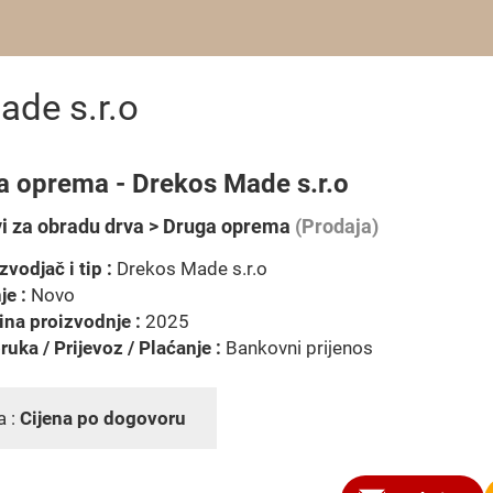
de s.r.o
a oprema - Drekos Made s.r.o
vi za obradu drva > Druga oprema
(Prodaja)
zvodjač i tip :
Drekos Made s.r.o
je :
Novo
na proizvodnje :
2025
ruka / Prijevoz / Plaćanje :
Bankovni prijenos
a :
Cijena po dogovoru