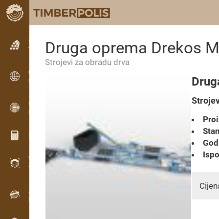
Oglašavanje
Druga oprema Drekos Ma
Tekstualni oglasi
Strojevi za obradu drva
Oglašavanje
Drug
Međunarodne oglasne ploče
Stroje
OPTI-TIMB
Sheme piljenja
Proi
Stan
Kalkulatori za drvo
Godi
Ispo
WoodProfi
Volumen drva s AI
Cijen
Zapisnik
Evidencija drva na terenu