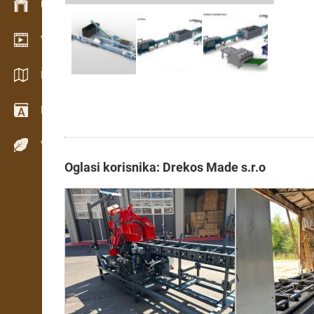
Upravljanje zalihama
Video showroom
Katalozi / Brošure
Rječnik
Vrste drva
Oglasi korisnika: Drekos Made s.r.o