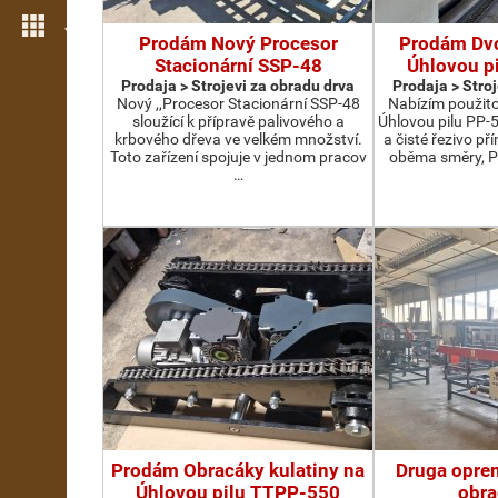
Još opcija
Prodám Nový Procesor
Prodám Dv
Stacionární SSP-48
Úhlovou p
Prodaja > Strojevi za obradu drva
Prodaja > Stro
Nový ,,Procesor Stacionární SSP-48
Nabízím použit
sloužící k přípravě palivového a
Úhlovou pilu PP-
krbového dřeva ve velkém množství.
a čisté řezivo př
Toto zařízení spojuje v jednom pracov
oběma směry, P
…
Prodám Obracáky kulatiny na
Druga oprem
Úhlovou pilu TTPP-550
obra