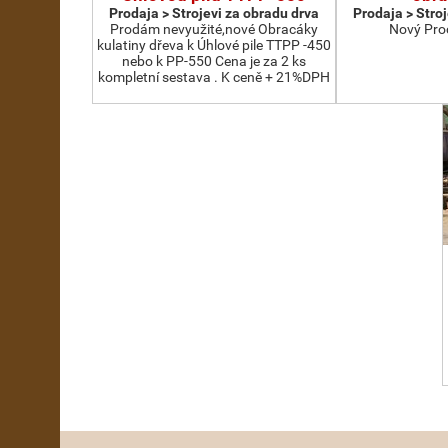
Prodaja > Strojevi za obradu drva
Prodaja > Stro
Prodám nevyužité,nové Obracáky
Nový Pro
kulatiny dřeva k Úhlové pile TTPP -450
nebo k PP-550 Cena je za 2 ks
kompletní sestava . K ceně + 21%DPH