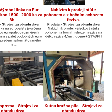
Výrobní linka na Eur
Nabízím k prodeji stůl z
ýkon 1500 -2000 ks za
pohonem a z bočním schozem
8h.
řeziva.
> Strojevi za obradu drva
Prodaja > Strojevi za obradu drva
nka na europalety je určena
Nabízím k prodeji válečkový stůl z
bu europalet o rozměrech
pohonem a bočním shozem řeziva na
m a palet podobných euro
délku řeziva 4,5m . K ceně + 21%DPH
z předem naformátovaného
ma …
oprema - Strojevi za
Kutna kružna pila - Strojevi za
obradu drva
obradu drva