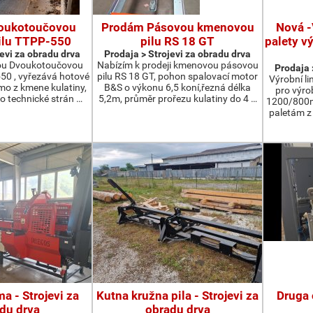
oukotoučovou
Prodám Pásovou kmenovou
Nová -
ilu TTPP-550
pilu RS 18 GT
palety v
jevi za obradu drva
Prodaja > Strojevi za obradu drva
ou Dvoukotoučovou
Nabízím k prodeji kmenovou pásovou
Prodaja 
550 , vyřezává hotové
pilu RS 18 GT, pohon spalovací motor
Výrobní li
ímo z kmene kulatiny,
B&S o výkonu 6,5 koní,řezná délka
pro výro
o technické strán …
5,2m, průměr prořezu kulatiny do 4 …
1200/800m
paletám 
a - Strojevi za
Kutna kružna pila - Strojevi za
Druga 
du drva
obradu drva