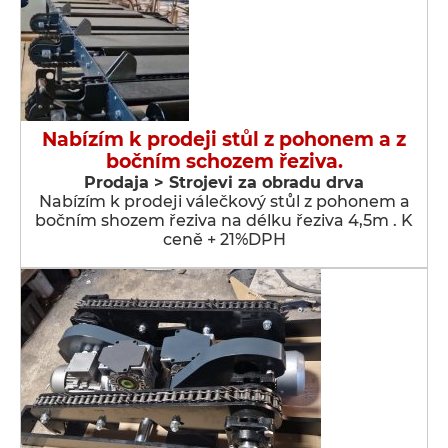
Nabízím k prodeji stůl z pohonem a z
bočním schozem řeziva.
Prodaja > Strojevi za obradu drva
Nabízím k prodeji válečkový stůl z pohonem a
bočním shozem řeziva na délku řeziva 4,5m . K
ceně + 21%DPH