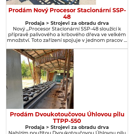
Prodám Nový Procesor Stacionární SSP-
48
Prodaja > Strojevi za obradu drva
Nový ,,Procesor Stacionární SSP-48 sloužící k
přípravě palivového a krbového dřeva ve velkém
množství. Toto zařízení spojuje v jednom pracov …
Prodám Dvoukotoučovou Úhlovou pilu
TTPP-550
Prodaja > Strojevi za obradu drva
Nabízím použitou Dvoukotoučovou Úhlovou pilu