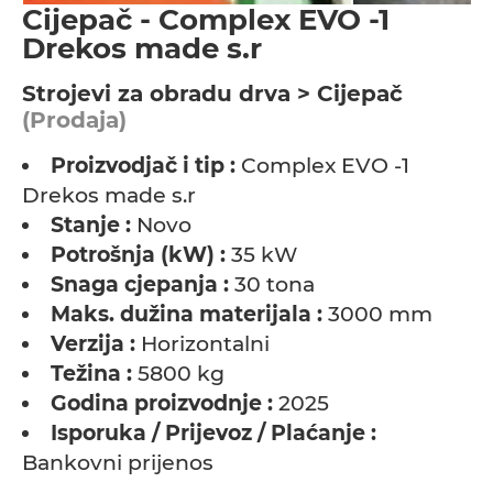
Cijepač - Complex EVO -1
Drekos made s.r
Strojevi za obradu drva > Cijepač
(Prodaja)
Proizvodjač i tip :
Complex EVO -1
Drekos made s.r
Stanje :
Novo
Potrošnja (kW) :
35 kW
Snaga cjepanja :
30 tona
Maks. dužina materijala :
3000 mm
Verzija :
Horizontalni
Težina :
5800 kg
Godina proizvodnje :
2025
Isporuka / Prijevoz / Plaćanje :
Bankovni prijenos