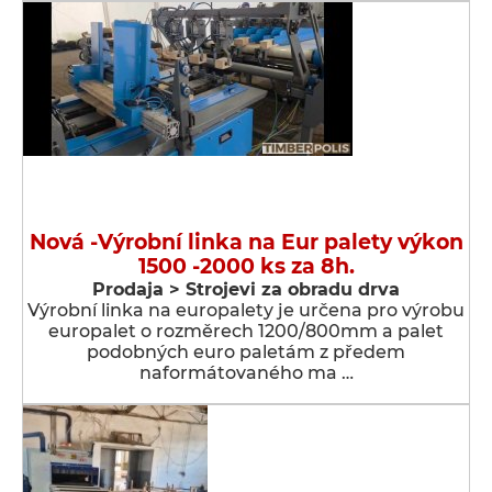
Nová -Výrobní linka na Eur palety výkon
1500 -2000 ks za 8h.
Prodaja > Strojevi za obradu drva
Výrobní linka na europalety je určena pro výrobu
europalet o rozměrech 1200/800mm a palet
podobných euro paletám z předem
naformátovaného ma …