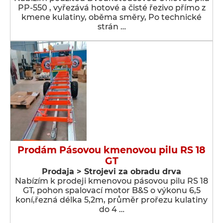
PP-550 , vyřezává hotové a čisté řezivo přímo z
kmene kulatiny, oběma směry, Po technické
strán …
Prodám Pásovou kmenovou pilu RS 18
GT
Prodaja > Strojevi za obradu drva
Nabízím k prodeji kmenovou pásovou pilu RS 18
GT, pohon spalovací motor B&S o výkonu 6,5
koní,řezná délka 5,2m, průměr prořezu kulatiny
do 4 …