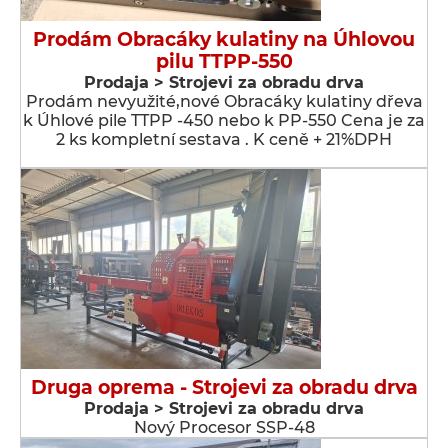
Prodám Obracáky kulatiny na Úhlovou
pilu TTPP-550
Prodaja > Strojevi za obradu drva
Prodám nevyužité,nové Obracáky kulatiny dřeva
k Úhlové pile TTPP -450 nebo k PP-550 Cena je za
2 ks kompletní sestava . K ceně + 21%DPH
Druga oprema - Strojevi za obradu drva
Prodaja > Strojevi za obradu drva
Nový Procesor SSP-48