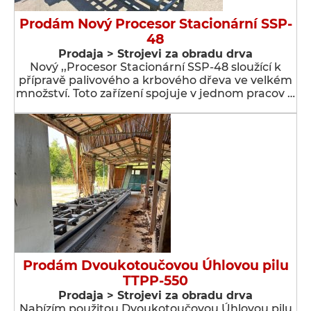
Prodám Nový Procesor Stacionární SSP-
48
Prodaja > Strojevi za obradu drva
Nový ,,Procesor Stacionární SSP-48 sloužící k
přípravě palivového a krbového dřeva ve velkém
množství. Toto zařízení spojuje v jednom pracov …
Prodám Dvoukotoučovou Úhlovou pilu
TTPP-550
Prodaja > Strojevi za obradu drva
Nabízím použitou Dvoukotoučovou Úhlovou pilu