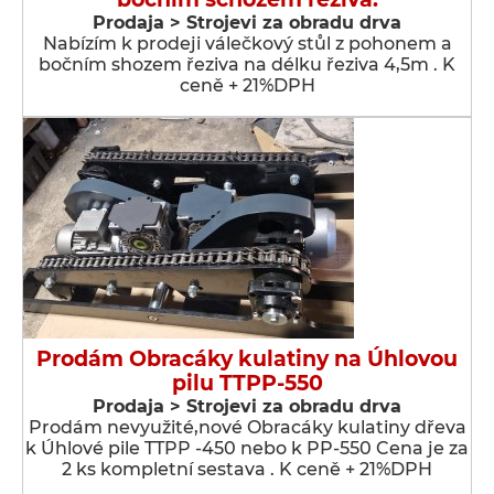
Prodaja > Strojevi za obradu drva
Nabízím k prodeji válečkový stůl z pohonem a
bočním shozem řeziva na délku řeziva 4,5m . K
ceně + 21%DPH
Prodám Obracáky kulatiny na Úhlovou
pilu TTPP-550
Prodaja > Strojevi za obradu drva
Prodám nevyužité,nové Obracáky kulatiny dřeva
k Úhlové pile TTPP -450 nebo k PP-550 Cena je za
2 ks kompletní sestava . K ceně + 21%DPH