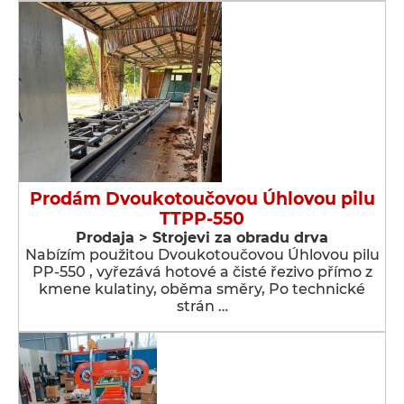
Prodám Dvoukotoučovou Úhlovou pilu
TTPP-550
Prodaja > Strojevi za obradu drva
Nabízím použitou Dvoukotoučovou Úhlovou pilu
PP-550 , vyřezává hotové a čisté řezivo přímo z
kmene kulatiny, oběma směry, Po technické
strán …