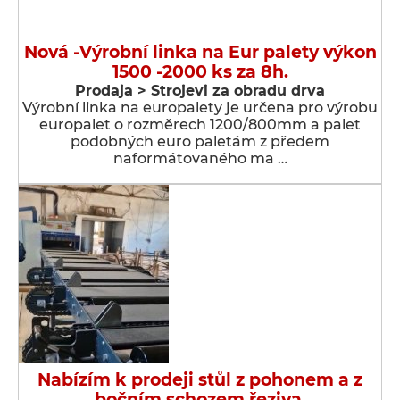
Nová -Výrobní linka na Eur palety výkon
1500 -2000 ks za 8h.
Prodaja > Strojevi za obradu drva
Výrobní linka na europalety je určena pro výrobu
europalet o rozměrech 1200/800mm a palet
podobných euro paletám z předem
naformátovaného ma …
Nabízím k prodeji stůl z pohonem a z
bočním schozem řeziva.