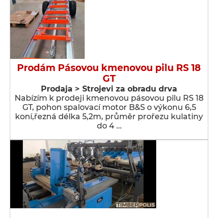
Prodám Pásovou kmenovou pilu RS 18
GT
Prodaja > Strojevi za obradu drva
Nabízím k prodeji kmenovou pásovou pilu RS 18
GT, pohon spalovací motor B&S o výkonu 6,5
koní,řezná délka 5,2m, průměr prořezu kulatiny
do 4 …