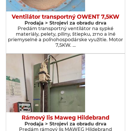
Ventilátor transportný OWENT 7,5KW
Prodaja > Strojevi za obradu drva
Predám transportný ventilátor na sypké
materiály, pelety, piliny, štiepku, zrno a iné
priemyselné a poľnohospodárske využitie. Motor
7,5KW. …
Rámový lis Maweg Hildebrand
Prodaja > Strojevi za obradu drva
Predám rámový lis MAWEG Hildebrand