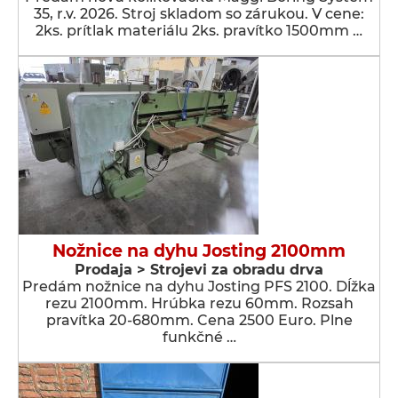
35, r.v. 2026. Stroj skladom so zárukou. V cene:
2ks. prítlak materiálu 2ks. pravítko 1500mm …
Nožnice na dyhu Josting 2100mm
Prodaja > Strojevi za obradu drva
Predám nožnice na dyhu Josting PFS 2100. Dĺžka
rezu 2100mm. Hrúbka rezu 60mm. Rozsah
pravítka 20-680mm. Cena 2500 Euro. Plne
funkčné …