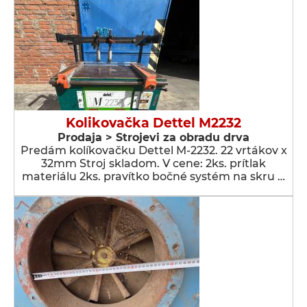
Kolikovačka Dettel M2232
Prodaja > Strojevi za obradu drva
Predám kolíkovačku Dettel M-2232. 22 vrtákov x
32mm Stroj skladom. V cene: 2ks. prítlak
materiálu 2ks. pravítko bočné systém na skru …