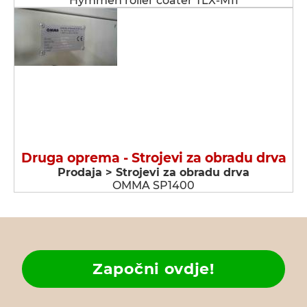
Hymmen roller coater TLX-M11
Druga oprema - Strojevi za obradu drva
Prodaja > Strojevi za obradu drva
OMMA SP1400
Započni ovdje!