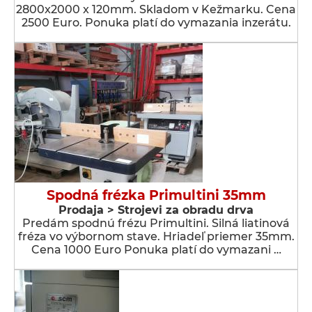
2800x2000 x 120mm. Skladom v Kežmarku. Cena
2500 Euro. Ponuka platí do vymazania inzerátu.
Spodná frézka Primultini 35mm
Prodaja > Strojevi za obradu drva
Predám spodnú frézu Primultini. Silná liatinová
fréza vo výbornom stave. Hriadeľ priemer 35mm.
Cena 1000 Euro Ponuka platí do vymazani …