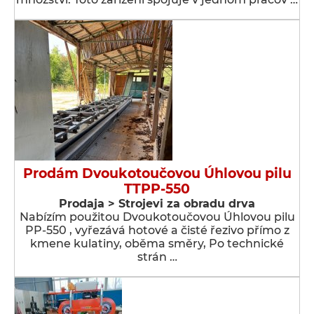
Prodám Dvoukotoučovou Úhlovou pilu
TTPP-550
Prodaja > Strojevi za obradu drva
Nabízím použitou Dvoukotoučovou Úhlovou pilu
PP-550 , vyřezává hotové a čisté řezivo přímo z
kmene kulatiny, oběma směry, Po technické
strán …