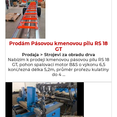
Prodám Pásovou kmenovou pilu RS 18
GT
Prodaja > Strojevi za obradu drva
Nabízím k prodeji kmenovou pásovou pilu RS 18
GT, pohon spalovací motor B&S o výkonu 6,5
koní,řezná délka 5,2m, průměr prořezu kulatiny
do 4 …