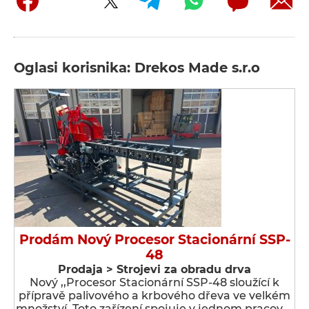
Oglasi korisnika: Drekos Made s.r.o
Prodám Nový Procesor Stacionární SSP-
48
Prodaja > Strojevi za obradu drva
Nový ,,Procesor Stacionární SSP-48 sloužící k
přípravě palivového a krbového dřeva ve velkém
množství. Toto zařízení spojuje v jednom pracov …