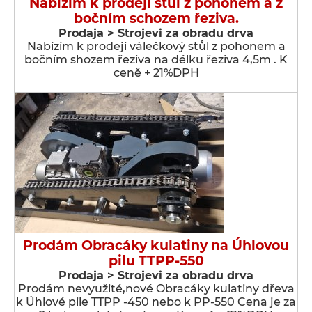
Nabízím k prodeji stůl z pohonem a z
bočním schozem řeziva.
Prodaja > Strojevi za obradu drva
Nabízím k prodeji válečkový stůl z pohonem a
bočním shozem řeziva na délku řeziva 4,5m . K
ceně + 21%DPH
Prodám Obracáky kulatiny na Úhlovou
pilu TTPP-550
Prodaja > Strojevi za obradu drva
Prodám nevyužité,nové Obracáky kulatiny dřeva
k Úhlové pile TTPP -450 nebo k PP-550 Cena je za