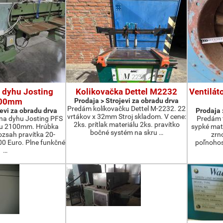
 dyhu Josting
Kolikovačka Dettel M2232
Ventilát
00mm
Prodaja > Strojevi za obradu drva
Predám kolíkovačku Dettel M-2232. 22
jevi za obradu drva
Prodaja 
vrtákov x 32mm Stroj skladom. V cene:
na dyhu Josting PFS
Predám t
2ks. prítlak materiálu 2ks. pravítko
zu 2100mm. Hrúbka
sypké mater
bočné systém na skru …
zsah pravítka 20-
zrn
 Euro. Plne funkčné
poľnohos
…