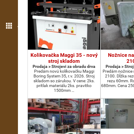
Još opcija
Kolikovačka Maggi 35 - nový
Nožnice na
stroj skladom
21
Prodaja > Strojevi za obradu drva
Prodaja > Stro
Predám novú kolíkovačku Maggi
Predám nožnice 
Boring System 35, r.v. 2026. Stroj
2100. Dĺžka re
skladom so zárukou. V cene: 2ks.
rezu 60mm. Ro
prítlak materiálu 2ks. pravítko
680mm. Cena 2500
1500mm …