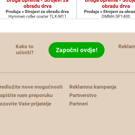
Druga oprema - Strojevi za
Druga oprema - Stroje
obradu drva
obradu drva
Prodaja > Strojevi za obradu drva
Prodaja > Strojevi za obra
Hymmen roller coater TLX-M11
OMMA SP1400
Kako to
Rekla
Započni ovdje!
učiniti?
redložite nove mogućnosti
Reklamna kampanja
apišite nam preporuku
Partnerstvo
ozovite Vaše prijatelje
Partneri