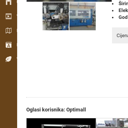
Upravljanje zalihama
Širi
Elek
Video showroom
Godi
Katalozi / Brošure
Cijen
Rječnik
Vrste drva
Oglasi korisnika: Optimall