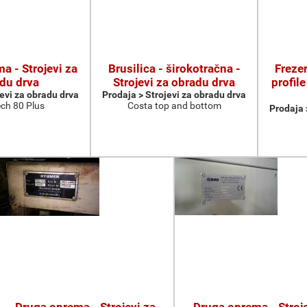
a - Strojevi za
Brusilica - širokotračna -
Frezer
du drva
Strojevi za obradu drva
profile
jevi za obradu drva
Prodaja > Strojevi za obradu drva
ch 80 Plus
Costa top and bottom
Prodaja 