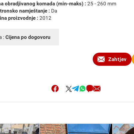
na obradjivanog komada (min-maks) :
25 - 260 mm
tronsko namještanje :
Da
na proizvodnje :
2012
a :
Cijena po dogovoru
Zahtjev