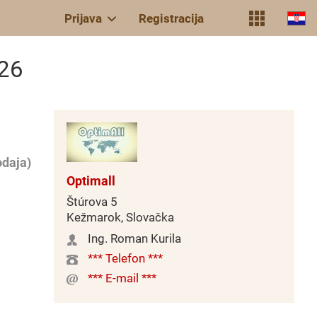
Prijava
Registracija
726
daja)
Optimall
Štúrova 5
Kežmarok, Slovačka
Ing. Roman Kurila
*** Telefon ***
*** E-mail ***