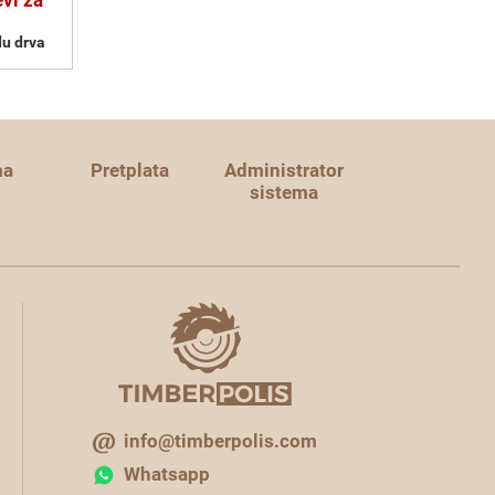
vi za
du drva
ma
Pretplata
Administrator
sistema
info@timberpolis.com
Whatsapp