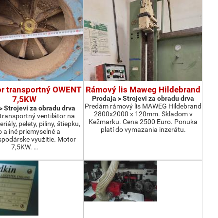
or transportný OWENT
Rámový lis Maweg Hildebrand
7,5KW
Prodaja > Strojevi za obradu drva
Predám rámový lis MAWEG Hildebrand
> Strojevi za obradu drva
2800x2000 x 120mm. Skladom v
ransportný ventilátor na
Kežmarku. Cena 2500 Euro. Ponuka
iály, pelety, piliny, štiepku,
platí do vymazania inzerátu.
o a iné priemyselné a
podárske využitie. Motor
7,5KW. …