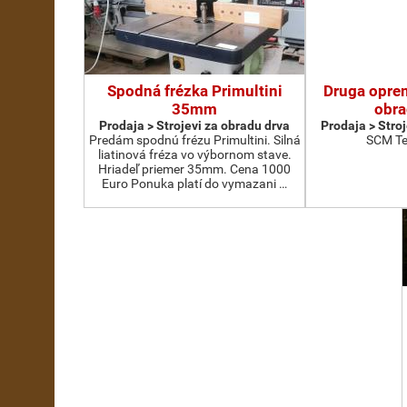
Spodná frézka Primultini
Druga oprem
35mm
obra
Prodaja > Strojevi za obradu drva
Prodaja > Stro
Predám spodnú frézu Primultini. Silná
SCM Te
liatinová fréza vo výbornom stave.
Hriadeľ priemer 35mm. Cena 1000
Euro Ponuka platí do vymazani …