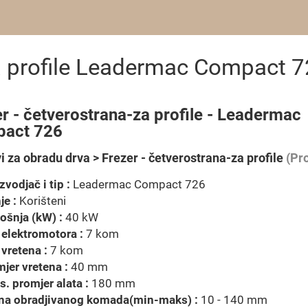
za profile Leadermac Compact 
r - četverostrana-za profile - Leadermac
act 726
i za obradu drva > Frezer - četverostrana-za profile
(Pro
zvodjač i tip :
Leadermac Compact 726
je :
Korišteni
ošnja (kW) :
40 kW
 elektromotora :
7 kom
 vretena :
7 kom
jer vretena :
40 mm
. promjer alata :
180 mm
ina obradjivanog komada(min-maks) :
10 - 140 mm