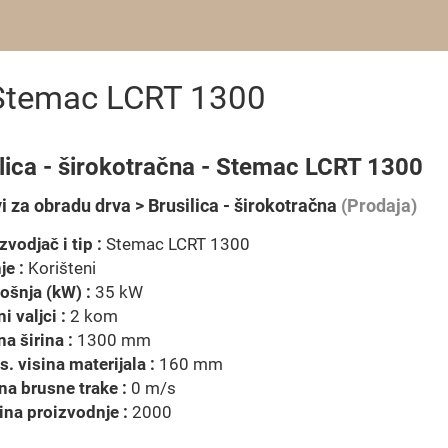
a Stemac LCRT 1300
lica - širokotračna - Stemac LCRT 1300
i za obradu drva > Brusilica - širokotračna
(Prodaja)
zvodjač i tip :
Stemac LCRT 1300
je :
Korišteni
ošnja (kW) :
35 kW
i valjci :
2 kom
a širina :
1300 mm
. visina materijala :
160 mm
na brusne trake :
0 m/s
na proizvodnje :
2000