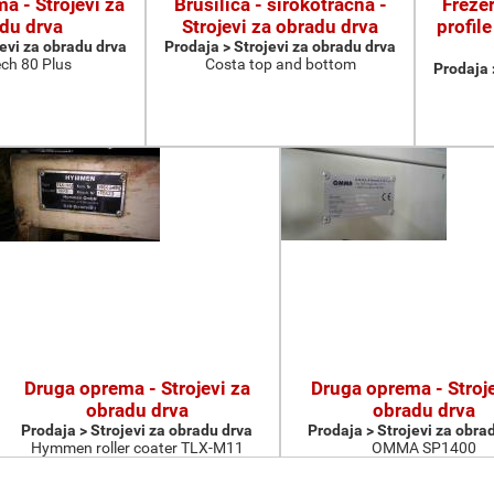
a - Strojevi za
Brusilica - širokotračna -
Frezer
du drva
Strojevi za obradu drva
profile
jevi za obradu drva
Prodaja > Strojevi za obradu drva
ch 80 Plus
Costa top and bottom
Prodaja 
Druga oprema - Strojevi za
Druga oprema - Stroje
obradu drva
obradu drva
Prodaja > Strojevi za obradu drva
Prodaja > Strojevi za obra
Hymmen roller coater TLX-M11
OMMA SP1400