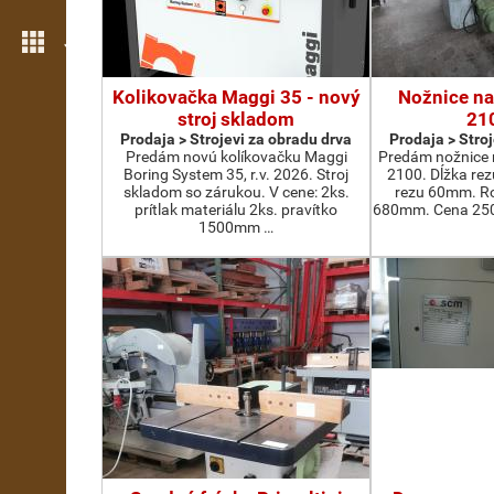
Još opcija
Kolikovačka Maggi 35 - nový
Nožnice na
stroj skladom
21
Prodaja > Strojevi za obradu drva
Prodaja > Stro
Predám novú kolíkovačku Maggi
Predám nožnice 
Boring System 35, r.v. 2026. Stroj
2100. Dĺžka re
skladom so zárukou. V cene: 2ks.
rezu 60mm. Ro
prítlak materiálu 2ks. pravítko
680mm. Cena 2500
1500mm …