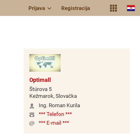
Prijava
Registracija
Optimall
Štúrova 5
Kežmarok, Slovačka
Ing. Roman Kurila
*** Telefon ***
*** E-mail ***