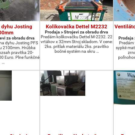
 dyhu Josting
Kolikovačka Dettel M2232
Ventilát
00mm
Prodaja > Strojevi za obradu drva
Predám kolíkovačku Dettel M-2232. 22
jevi za obradu drva
Prodaja 
vrtákov x 32mm Stroj skladom. V cene:
na dyhu Josting PFS
Predám t
2ks. prítlak materiálu 2ks. pravítko
zu 2100mm. Hrúbka
sypké mater
bočné systém na skru …
zsah pravítka 20-
zrn
 Euro. Plne funkčné
poľnohos
…