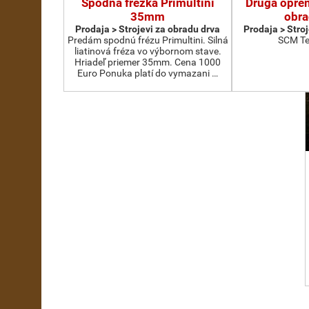
Spodná frézka Primultini
Druga oprem
35mm
obra
Prodaja > Strojevi za obradu drva
Prodaja > Stro
Predám spodnú frézu Primultini. Silná
SCM Te
liatinová fréza vo výbornom stave.
Hriadeľ priemer 35mm. Cena 1000
Euro Ponuka platí do vymazani …