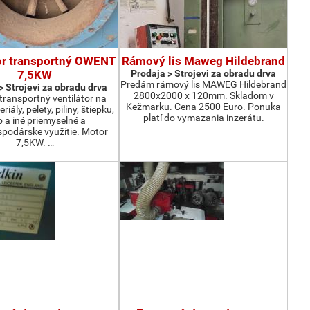
or transportný OWENT
Rámový lis Maweg Hildebrand
7,5KW
Prodaja > Strojevi za obradu drva
Predám rámový lis MAWEG Hildebrand
> Strojevi za obradu drva
2800x2000 x 120mm. Skladom v
ransportný ventilátor na
Kežmarku. Cena 2500 Euro. Ponuka
iály, pelety, piliny, štiepku,
platí do vymazania inzerátu.
o a iné priemyselné a
podárske využitie. Motor
7,5KW. …