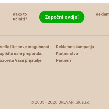
Kako to
Rekla
Započni ovdje!
učiniti?
redložite nove mogućnosti
Reklamna kampanja
apišite nam preporuku
Partnerstvo
ozovite Vaše prijatelje
Partneri
© 2003 - 2026 DREVARI.SK s.r.o.