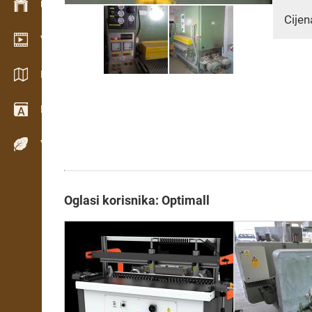
Upravljanje zalihama
Cijen
Video showroom
Katalozi / Brošure
Rječnik
Vrste drva
Oglasi korisnika: Optimall