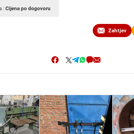
a :
Cijena po dogovoru
Zahtjev