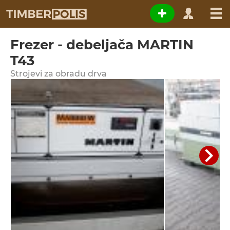
Frezer - debeljača MARTIN
T43
Strojevi za obradu drva