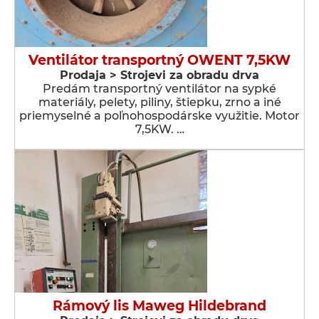
Ventilátor transportný OWENT 7,5KW
Prodaja > Strojevi za obradu drva
Predám transportný ventilátor na sypké
materiály, pelety, piliny, štiepku, zrno a iné
priemyselné a poľnohospodárske využitie. Motor
7,5KW. …
Rámový lis Maweg Hildebrand