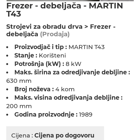
Frezer - debeljača - MARTIN
T43
Strojevi za obradu drva > Frezer -
debeljača
(Prodaja)
Proizvodjač i tip :
MARTIN T43
Stanje :
Korišteni
Potrošnja (kW) :
8 kW
Maks. širina za odredjivanje debljine :
630 mm
Broj noževa :
4 kom
Maks. visina odredjivanja debljine :
200 mm
Godina proizvodnje :
1989
Cijena :
Cijena po dogovoru