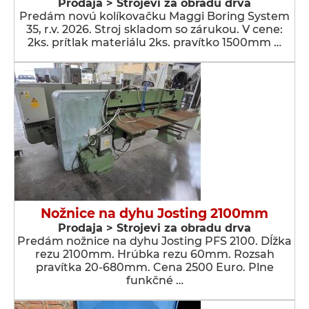
Prodaja > Strojevi za obradu drva
Predám novú kolíkovačku Maggi Boring System
35, r.v. 2026. Stroj skladom so zárukou. V cene:
2ks. prítlak materiálu 2ks. pravítko 1500mm …
Nožnice na dyhu Josting 2100mm
Prodaja > Strojevi za obradu drva
Predám nožnice na dyhu Josting PFS 2100. Dĺžka
rezu 2100mm. Hrúbka rezu 60mm. Rozsah
pravítka 20-680mm. Cena 2500 Euro. Plne
funkčné …