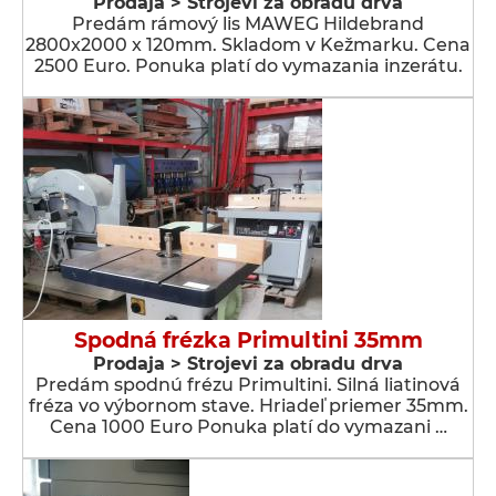
Prodaja > Strojevi za obradu drva
Predám rámový lis MAWEG Hildebrand
2800x2000 x 120mm. Skladom v Kežmarku. Cena
2500 Euro. Ponuka platí do vymazania inzerátu.
Spodná frézka Primultini 35mm
Prodaja > Strojevi za obradu drva
Predám spodnú frézu Primultini. Silná liatinová
fréza vo výbornom stave. Hriadeľ priemer 35mm.
Cena 1000 Euro Ponuka platí do vymazani …