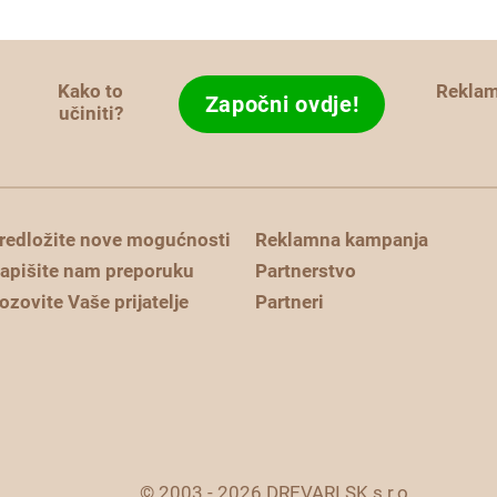
Kako to
Rekla
Započni ovdje!
učiniti?
redložite nove mogućnosti
Reklamna kampanja
apišite nam preporuku
Partnerstvo
ozovite Vaše prijatelje
Partneri
© 2003 - 2026 DREVARI.SK s.r.o.