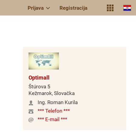
Prijava
Registracija
Optimall
Štúrova 5
Kežmarok, Slovačka
Ing. Roman Kurila
*** Telefon ***
*** E-mail ***