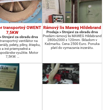
or transportný OWENT
Rámový lis Maweg Hildebrand
7,5KW
Prodaja > Strojevi za obradu drva
Predám rámový lis MAWEG Hildebrand
> Strojevi za obradu drva
2800x2000 x 120mm. Skladom v
ransportný ventilátor na
Kežmarku. Cena 2500 Euro. Ponuka
iály, pelety, piliny, štiepku,
platí do vymazania inzerátu.
o a iné priemyselné a
podárske využitie. Motor
7,5KW. …