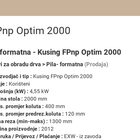
FPnp Optim 2000
- formatna - Kusing FPnp Optim 2000
vi za obradu drva > Pila- formatna
(Prodaja)
zvodjač i tip :
Kusing FPnp Optim 2000
je :
Korišteni
ošnja (kW) :
4,55 kW
na stola :
2000 mm
. promjer koluta :
400 mm
. promjer predrez.koluta :
120 mm
na reza (min-maks) :
1300 mm
na proizvodnje :
2012
ruka / Prijevoz / Plaćanje :
EXW - iz zavoda