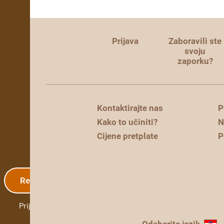
Prijava
Zaboravili ste
svoju
zaporku?
Kontaktirajte nas
P
Kako to učiniti?
N
Cijene pretplate
P
Registracija
Prijava
Odaberite jezik