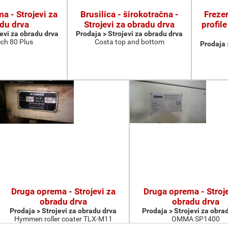
a - Strojevi za
Brusilica - širokotračna -
Frezer
du drva
Strojevi za obradu drva
profile
jevi za obradu drva
Prodaja > Strojevi za obradu drva
ch 80 Plus
Costa top and bottom
Prodaja 
Druga oprema - Strojevi za
Druga oprema - Stroje
obradu drva
obradu drva
Prodaja > Strojevi za obradu drva
Prodaja > Strojevi za obra
Hymmen roller coater TLX-M11
OMMA SP1400