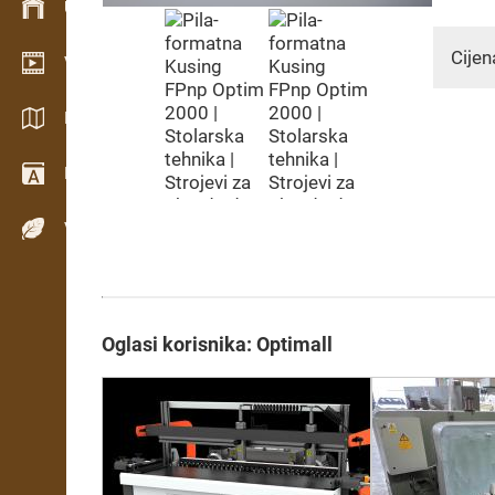
Upravljanje zalihama
Cijen
Video showroom
Katalozi / Brošure
Rječnik
Vrste drva
Oglasi korisnika: Optimall