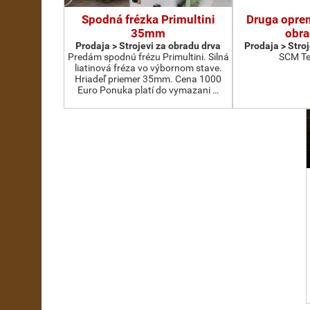
Spodná frézka Primultini
Druga oprem
35mm
obra
Prodaja > Strojevi za obradu drva
Prodaja > Stro
Predám spodnú frézu Primultini. Silná
SCM Te
liatinová fréza vo výbornom stave.
Hriadeľ priemer 35mm. Cena 1000
Euro Ponuka platí do vymazani …