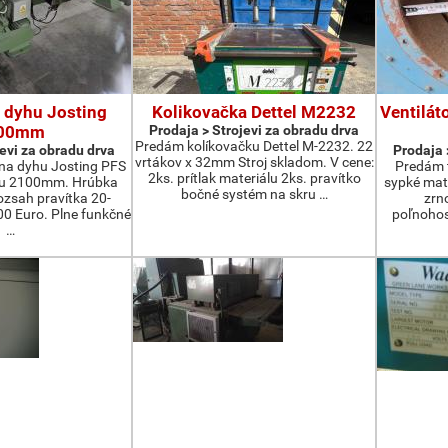
 dyhu Josting
Kolikovačka Dettel M2232
Ventilát
00mm
Prodaja > Strojevi za obradu drva
Predám kolíkovačku Dettel M-2232. 22
jevi za obradu drva
Prodaja 
vrtákov x 32mm Stroj skladom. V cene:
na dyhu Josting PFS
Predám t
2ks. prítlak materiálu 2ks. pravítko
zu 2100mm. Hrúbka
sypké mater
bočné systém na skru …
zsah pravítka 20-
zrn
 Euro. Plne funkčné
poľnohos
…