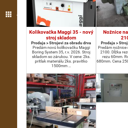
Još opcija
Kolikovačka Maggi 35 - nový
Nožnice na
stroj skladom
21
Prodaja > Strojevi za obradu drva
Prodaja > Stro
Predám novú kolíkovačku Maggi
Predám nožnice 
Boring System 35, r.v. 2026. Stroj
2100. Dĺžka re
skladom so zárukou. V cene: 2ks.
rezu 60mm. Ro
prítlak materiálu 2ks. pravítko
680mm. Cena 2500
1500mm …