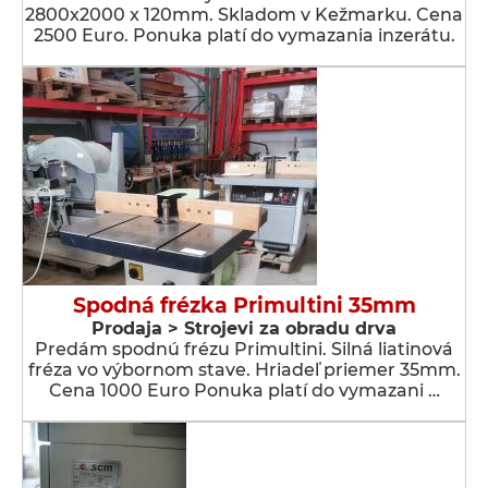
2800x2000 x 120mm. Skladom v Kežmarku. Cena
2500 Euro. Ponuka platí do vymazania inzerátu.
Spodná frézka Primultini 35mm
Prodaja > Strojevi za obradu drva
Predám spodnú frézu Primultini. Silná liatinová
fréza vo výbornom stave. Hriadeľ priemer 35mm.
Cena 1000 Euro Ponuka platí do vymazani …