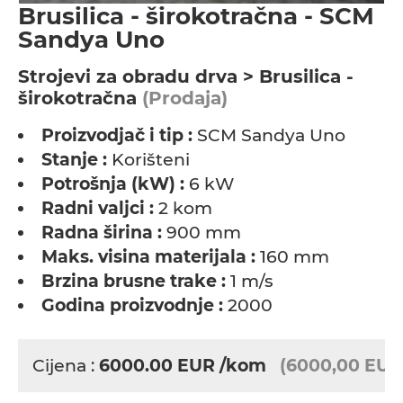
Brusilica - širokotračna - SCM
Sandya Uno
Strojevi za obradu drva > Brusilica -
širokotračna
(Prodaja)
Proizvodjač i tip :
SCM Sandya Uno
Stanje :
Korišteni
Potrošnja (kW) :
6 kW
Radni valjci :
2 kom
Radna širina :
900 mm
Maks. visina materijala :
160 mm
Brzina brusne trake :
1 m/s
Godina proizvodnje :
2000
Cijena :
6000.00
EUR
/kom
(6000,00 EUR