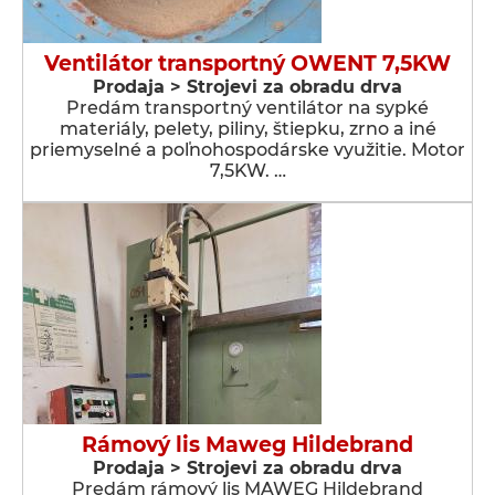
Ventilátor transportný OWENT 7,5KW
Prodaja > Strojevi za obradu drva
Predám transportný ventilátor na sypké
materiály, pelety, piliny, štiepku, zrno a iné
priemyselné a poľnohospodárske využitie. Motor
7,5KW. …
Rámový lis Maweg Hildebrand
Prodaja > Strojevi za obradu drva
Predám rámový lis MAWEG Hildebrand