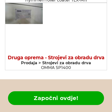
Hymmen roller coater TLX-M11
Druga oprema - Strojevi za obradu drva
Prodaja > Strojevi za obradu drva
OMMA SP1400
Započni ovdje!