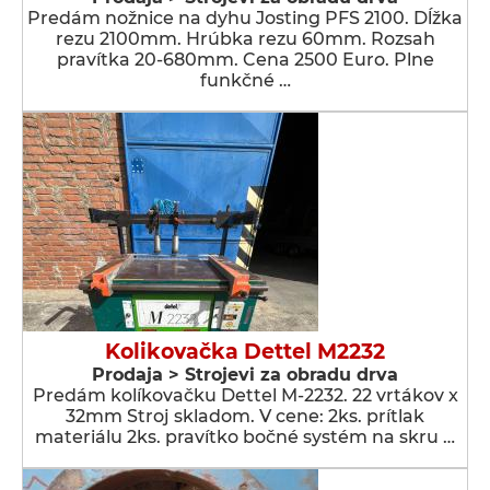
Predám nožnice na dyhu Josting PFS 2100. Dĺžka
rezu 2100mm. Hrúbka rezu 60mm. Rozsah
pravítka 20-680mm. Cena 2500 Euro. Plne
funkčné …
Kolikovačka Dettel M2232
Prodaja > Strojevi za obradu drva
Predám kolíkovačku Dettel M-2232. 22 vrtákov x
32mm Stroj skladom. V cene: 2ks. prítlak
materiálu 2ks. pravítko bočné systém na skru …