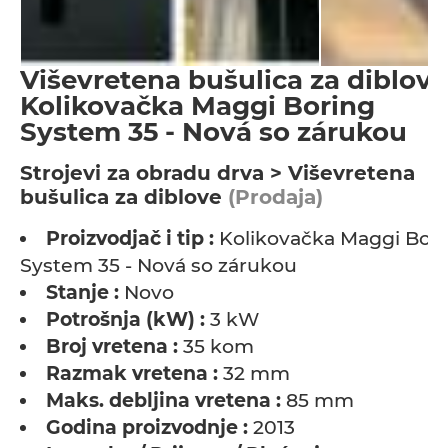
Viševretena bušulica za diblove
Kolikovačka Maggi Boring
System 35 - Nová so zárukou
Strojevi za obradu drva > Viševretena
bušulica za diblove
(Prodaja)
Proizvodjač i tip :
Kolikovačka Maggi Bor
System 35 - Nová so zárukou
Stanje :
Novo
Potrošnja (kW) :
3 kW
Broj vretena :
35 kom
Razmak vretena :
32 mm
Maks. debljina vretena :
85 mm
Godina proizvodnje :
2013