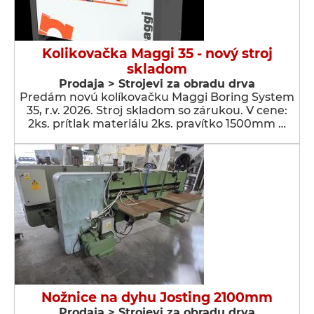
Kolikovačka Maggi 35 - nový stroj
skladom
Prodaja > Strojevi za obradu drva
Predám novú kolíkovačku Maggi Boring System
35, r.v. 2026. Stroj skladom so zárukou. V cene:
2ks. prítlak materiálu 2ks. pravítko 1500mm …
Nožnice na dyhu Josting 2100mm
Prodaja > Strojevi za obradu drva