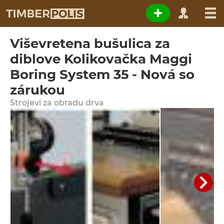
Viševretena bušulica za
diblove Kolikovačka Maggi
Boring System 35 - Nová so
zárukou
Strojevi za obradu drva