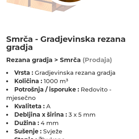
Smrča - Gradjevinska rezana
gradja
Rezana gradja > Smrča
(Prodaja)
Vrsta :
Gradjevinska rezana gradja
Količina :
1000 m³
Potrošnja / isporuke :
Redovito -
mjesečno
Kvaliteta :
A
Debljina x širina :
3 x 5 mm
Dužina :
4 mm
Sušenje :
Svježe