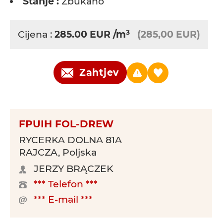
Stanje :
Žbukano
Cijena :
285.00
EUR
/m³
(285,00 EUR)
Zahtjev
FPUIH FOL-DREW
RYCERKA DOLNA 81A
RAJCZA, Poljska
JERZY BRĄCZEK
*** Telefon ***
*** E-mail ***