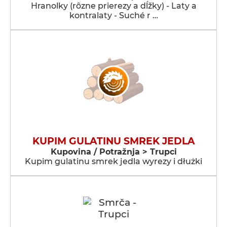
Hranolky (rôzne prierezy a dĺžky) - Laty a
kontralaty - Suché r …
KUPIM GULATINU SMREK JEDLA
Kupovina / Potražnja > Trupci
Kupim gulatinu smrek jedla wyrezy i dłużki