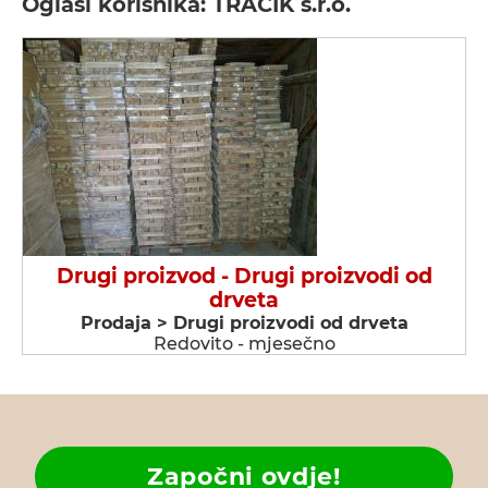
Oglasi korisnika: TRACIK s.r.o.
Drugi proizvod - Drugi proizvodi od
drveta
Prodaja > Drugi proizvodi od drveta
Redovito - mjesečno
Započni ovdje!