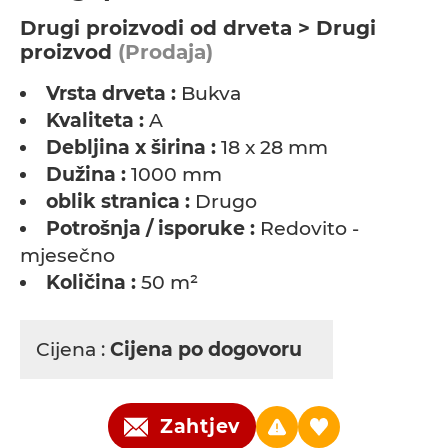
Drugi proizvodi od drveta > Drugi
proizvod
(Prodaja)
Vrsta drveta :
Bukva
Kvaliteta :
A
Debljina x širina :
18 x 28 mm
Dužina :
1000 mm
oblik stranica :
Drugo
Potrošnja / isporuke :
Redovito -
mjesečno
Količina :
50 m²
Cijena :
Cijena po dogovoru
Zahtjev