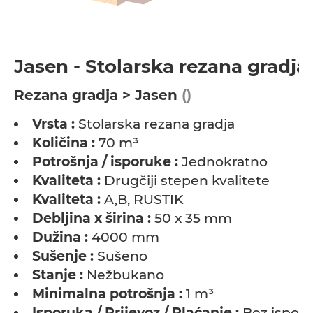
Jasen - Stolarska rezana gradja
Rezana gradja > Jasen
()
Vrsta :
Stolarska rezana gradja
Količina :
70 m³
Potrošnja / isporuke :
Jednokratno
Kvaliteta :
Drugčiji stepen kvalitete
Kvaliteta :
A,B, RUSTIK
Debljina x širina :
50 x 35 mm
Dužina :
4000 mm
Sušenje :
Sušeno
Stanje :
Nežbukano
Minimalna potrošnja :
1 m³
Isporuka / Prijevoz / Plaćanje :
Bez ispor