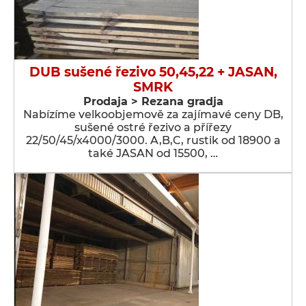
DUB sušené řezivo 50,45,22 + JASAN,
SMRK
Prodaja > Rezana gradja
Nabízíme velkoobjemově za zajímavé ceny DB,
sušené ostré řezivo a přířezy
22/50/45/x4000/3000. A,B,C, rustik od 18900 a
také JASAN od 15500, …