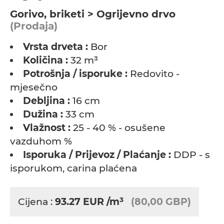
Gorivo, briketi > Ogrijevno drvo
(Prodaja)
Vrsta drveta :
Bor
Količina :
32 m³
Potrošnja / isporuke :
Redovito -
mjesečno
Debljina :
16 cm
Dužina :
33 cm
Vlažnost :
25 - 40 % - osušene
vazduhom %
Isporuka / Prijevoz / Plaćanje :
DDP - s
isporukom, carina plaćena
Cijena :
93.27
EUR
/m³
(80,00 GBP)