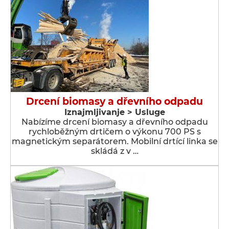
Drcení biomasy a dřevního odpadu
Iznajmljivanje > Usluge
Nabízíme drcení biomasy a dřevního odpadu
rychloběžným drtičem o výkonu 700 PS s
magnetickým separátorem. Mobilní drtící linka se
skládá z v …