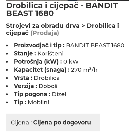
Drobilica i cijepač - BANDIT
BEAST 1680
Strojevi za obradu drva > Drobilica i
cijepač
(Prodaja)
Proizvodjač i tip :
BANDIT BEAST 1680
Stanje :
Korišteni
Potrošnja (kW) :
0 kW
Kapacitet (snaga) :
270 m³/h
Vrsta :
Drobilica
Verzija :
Doboš
Tip pogona :
Dizel
Tip :
Mobilni
Cijena :
Cijena po dogovoru