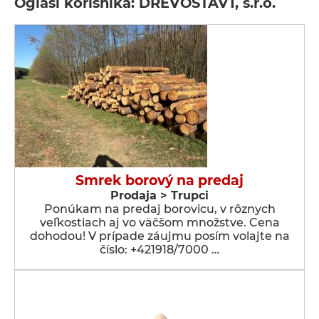
Oglasi korisnika: DREVOSTAV1, s.r.o.
Smrek borový na predaj
Prodaja > Trupci
Ponúkam na predaj borovicu, v rôznych
veľkostiach aj vo väčšom množstve. Cena
dohodou! V prípade záujmu posím volajte na
číslo: +421918/7000 …