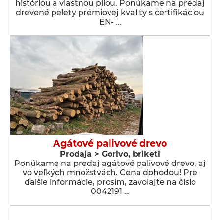
históriou a vlastnou pílou. Ponúkame na predaj
drevené pelety prémiovej kvality s certifikáciou
EN- …
Agátové palivové drevo
Prodaja > Gorivo, briketi
Ponúkame na predaj agátové palivové drevo, aj
vo veľkých množstvách. Cena dohodou! Pre
ďalšie informácie, prosím, zavolajte na číslo
0042191 …