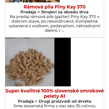
Rámová píla Piny Kay 370
Prodaja > Strojevi za obradu drva
Na predaj rámová píla (gatter) Piny Kay 370 v
dobrom stave, po rekonštrukcii. Kompletne
vybavená s vozíkom, podávačom, náhradnými
dielmi, r …
Super kvalitné 100% slovenské smrekové
pelety A1
Prodaja > Drugi proizvodi od drveta
Sme slovenská firma s viac ako 35-ročnou