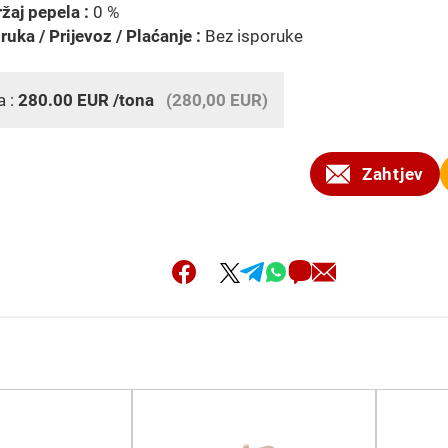
žaj pepela :
0 %
ruka / Prijevoz / Plaćanje :
Bez isporuke
a :
280.00
EUR
/tona
(280,00 EUR)
Zahtjev