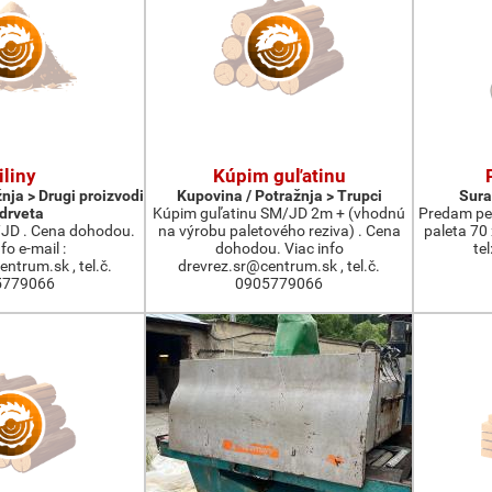
iliny
Kúpim guľatinu
nja > Drugi proizvodi
Kupovina / Potražnja > Trupci
Sura
drveta
Kúpim guľatinu SM/JD 2m + (vhodnú
Predam pel
/JD . Cena dohodou.
na výrobu paletového reziva) . Cena
paleta 70
fo e-mail :
dohodou. Viac info
te
ntrum.sk , tel.č.
drevrez.sr@centrum.sk , tel.č.
5779066
0905779066