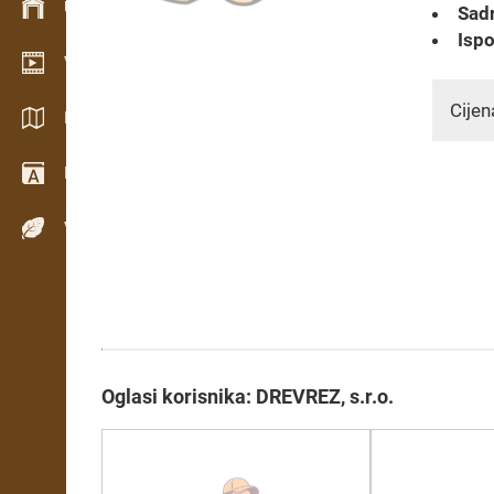
Upravljanje zalihama
Sadr
Ispo
Video showroom
Cijen
Katalozi / Brošure
Rječnik
Vrste drva
Oglasi korisnika: DREVREZ, s.r.o.