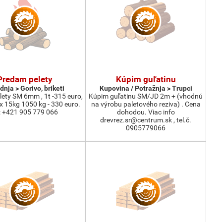
Predam pelety
Kúpim guľatinu
dnja > Gorivo, briketi
Kupovina / Potražnja > Trupci
ety SM 6mm , 1t -315 euro,
Kúpim guľatinu SM/JD 2m + (vhodnú
 x 15kg 1050 kg - 330 euro.
na výrobu paletového reziva) . Cena
l: +421 905 779 066
dohodou. Viac info
drevrez.sr@centrum.sk , tel.č.
0905779066