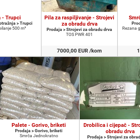
 - Trupci
Pila za raspiljivanje - Strojevi
Smrč
otražnja > Trupci
za obradu drva
Prod
pilanje 500 m³
Rezana gr
Prodaja > Strojevi za obradu drva
TOS PWR 401
7000,00 EUR /kom
1
Palete - Gorivo, briketi
Drobilica i cijepač - Str
Prodaja > Gorivo, briketi
obradu drva
Smrča Jednokratno
Prodaja > Strojevi za obra