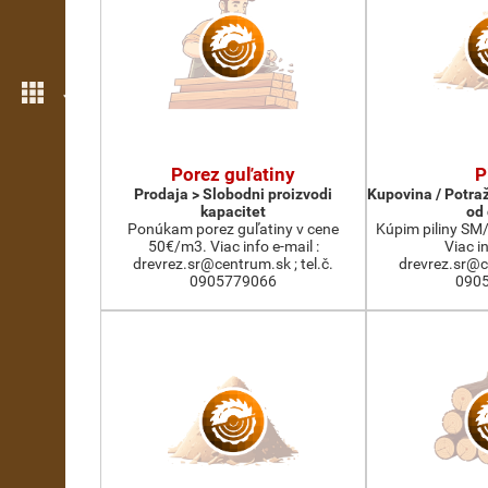
Još opcija
Porez guľatiny
P
Prodaja > Slobodni proizvodi
Kupovina / Potraž
kapacitet
od 
Ponúkam porez guľatiny v cene
Kúpim piliny SM
50€/m3. Viac info e-mail :
Viac in
drevrez.sr@centrum.sk ; tel.č.
drevrez.sr@ce
0905779066
090