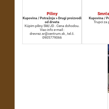
Piliny
Smrča
Kupovina / Potražnja > Drugi proizvodi
Kupovina / P
od drveta
Trupci za 
Kúpim piliny SM/JD . Cena dohodou.
Viac info e-mail :
drevrez.sr@centrum.sk , tel.č.
0905779066