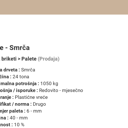
te - Smrča
 briketi > Palete
(Prodaja)
a drveta :
Smrča
čina :
24 tona
malna potrošnja :
1050 kg
ošnja / isporuke :
Redovito - mjesečno
ranje :
Plastićne vreće
ifikat / norma :
Drugo
jer paleta :
6 - mm
na :
40 - mm
nost :
10 %