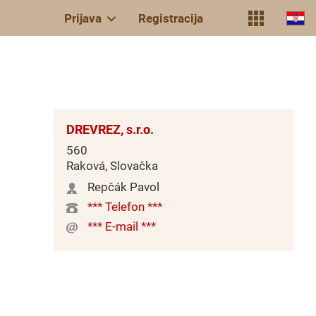
Prijava
Registracija
DREVREZ, s.r.o.
560
Raková, Slovačka
Repčák Pavol
*** Telefon ***
*** E-mail ***