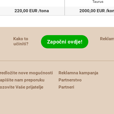
Taurus
220,00 EUR /tona
2000,00 EUR /ko
Kako to
Rekla
Započni ovdje!
učiniti?
redložite nove mogućnosti
Reklamna kampanja
apišite nam preporuku
Partnerstvo
ozovite Vaše prijatelje
Partneri