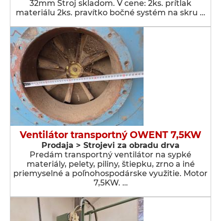
32mm Stroj skladom. V cene: 2ks. prítlak
materiálu 2ks. pravítko bočné systém na skru …
Ventilátor transportný OWENT 7,5KW
Prodaja > Strojevi za obradu drva
Predám transportný ventilátor na sypké
materiály, pelety, piliny, štiepku, zrno a iné
priemyselné a poľnohospodárske využitie. Motor
7,5KW. …