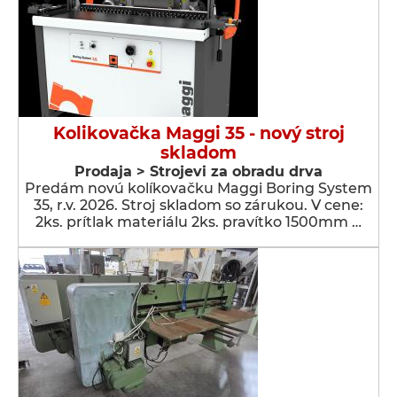
Kolikovačka Maggi 35 - nový stroj
skladom
Prodaja > Strojevi za obradu drva
Predám novú kolíkovačku Maggi Boring System
35, r.v. 2026. Stroj skladom so zárukou. V cene:
2ks. prítlak materiálu 2ks. pravítko 1500mm …