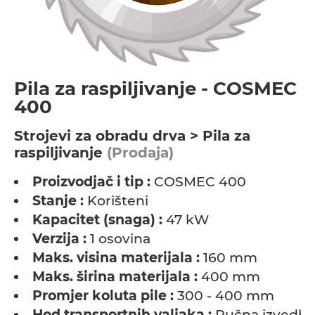
Pila za raspiljivanje - COSMEC
400
Strojevi za obradu drva > Pila za
raspiljivanje
(Prodaja)
Proizvodjač i tip :
COSMEC 400
Stanje :
Korišteni
Kapacitet (snaga) :
47 kW
Verzija :
1 osovina
Maks. visina materijala :
160 mm
Maks. širina materijala :
400 mm
Promjer koluta pile :
300 - 400 mm
Hod transportnih valjaka :
Ručna izvedba