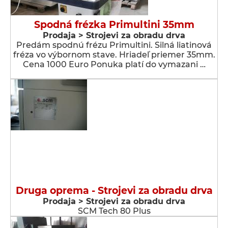
Spodná frézka Primultini 35mm
Prodaja > Strojevi za obradu drva
Predám spodnú frézu Primultini. Silná liatinová
fréza vo výbornom stave. Hriadeľ priemer 35mm.
Cena 1000 Euro Ponuka platí do vymazani …
Druga oprema - Strojevi za obradu drva
Prodaja > Strojevi za obradu drva
SCM Tech 80 Plus