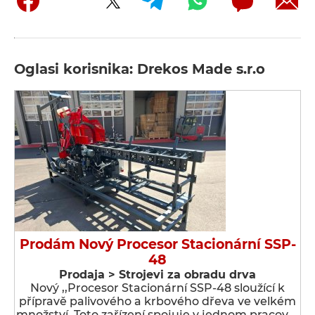
Oglasi korisnika: Drekos Made s.r.o
Prodám Nový Procesor Stacionární SSP-
48
Prodaja > Strojevi za obradu drva
Nový ,,Procesor Stacionární SSP-48 sloužící k
přípravě palivového a krbového dřeva ve velkém
množství. Toto zařízení spojuje v jednom pracov …