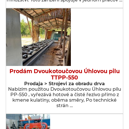
Prodám Dvoukotoučovou Úhlovou pilu
TTPP-550
Prodaja > Strojevi za obradu drva
Nabízím použitou Dvoukotoučovou Úhlovou pilu
PP-550 , vyřezává hotové a čisté řezivo přímo z
kmene kulatiny, oběma směry, Po technické
strán …