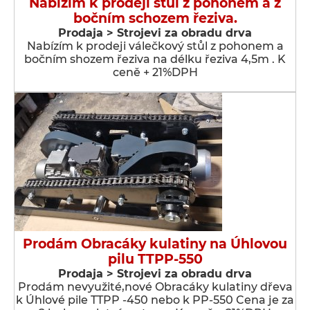
Nabízím k prodeji stůl z pohonem a z
bočním schozem řeziva.
Prodaja > Strojevi za obradu drva
Nabízím k prodeji válečkový stůl z pohonem a
bočním shozem řeziva na délku řeziva 4,5m . K
ceně + 21%DPH
Prodám Obracáky kulatiny na Úhlovou
pilu TTPP-550
Prodaja > Strojevi za obradu drva
Prodám nevyužité,nové Obracáky kulatiny dřeva
k Úhlové pile TTPP -450 nebo k PP-550 Cena je za