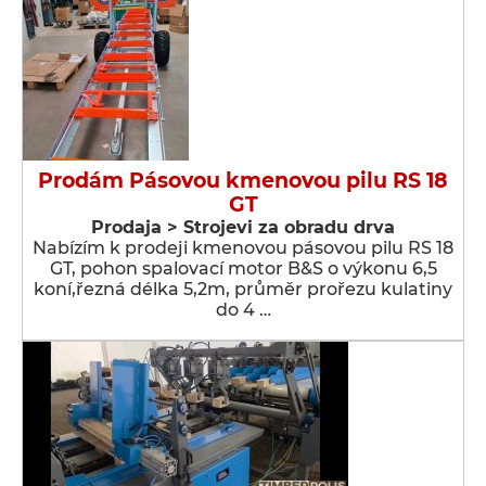
Prodám Pásovou kmenovou pilu RS 18
GT
Prodaja > Strojevi za obradu drva
Nabízím k prodeji kmenovou pásovou pilu RS 18
GT, pohon spalovací motor B&S o výkonu 6,5
koní,řezná délka 5,2m, průměr prořezu kulatiny
do 4 …