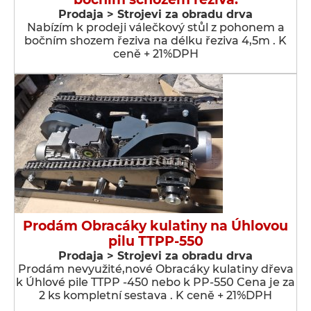
Prodaja > Strojevi za obradu drva
Nabízím k prodeji válečkový stůl z pohonem a
bočním shozem řeziva na délku řeziva 4,5m . K
ceně + 21%DPH
Prodám Obracáky kulatiny na Úhlovou
pilu TTPP-550
Prodaja > Strojevi za obradu drva
Prodám nevyužité,nové Obracáky kulatiny dřeva
k Úhlové pile TTPP -450 nebo k PP-550 Cena je za
2 ks kompletní sestava . K ceně + 21%DPH