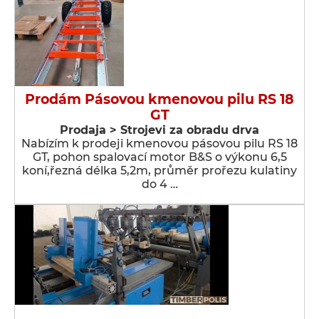
Prodám Pásovou kmenovou pilu RS 18
GT
Prodaja > Strojevi za obradu drva
Nabízím k prodeji kmenovou pásovou pilu RS 18
GT, pohon spalovací motor B&S o výkonu 6,5
koní,řezná délka 5,2m, průměr prořezu kulatiny
do 4 …