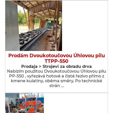
Prodám Dvoukotoučovou Úhlovou pilu
TTPP-550
Prodaja > Strojevi za obradu drva
Nabízím použitou Dvoukotoučovou Úhlovou pilu
PP-550 , vyřezává hotové a čisté řezivo přímo z
kmene kulatiny, oběma směry, Po technické
strán …