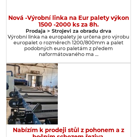
Nová -Výrobní linka na Eur palety výkon
1500 -2000 ks za 8h.
Prodaja > Strojevi za obradu drva
Výrobní linka na europalety je určena pro výrobu
europalet o rozměrech 1200/800mm a palet
podobných euro paletám z předem
naformátovaného ma …
Nabízím k prodeji stůl z pohonem a z
bočním schozem řeziva.