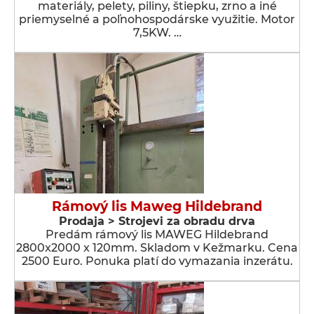
materiály, pelety, piliny, štiepku, zrno a iné
priemyselné a poľnohospodárske využitie. Motor
7,5KW. …
Rámový lis Maweg Hildebrand
Prodaja > Strojevi za obradu drva
Predám rámový lis MAWEG Hildebrand
2800x2000 x 120mm. Skladom v Kežmarku. Cena
2500 Euro. Ponuka platí do vymazania inzerátu.