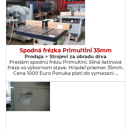
Spodná frézka Primultini 35mm
Prodaja > Strojevi za obradu drva
Predám spodnú frézu Primultini. Silná liatinová
fréza vo výbornom stave. Hriadeľ priemer 35mm.
Cena 1000 Euro Ponuka platí do vymazani …