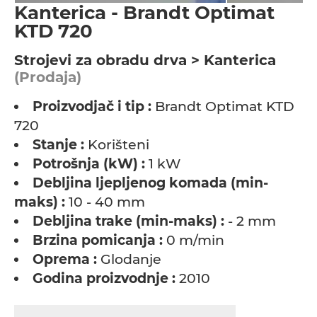
Kanterica - Brandt Optimat
KTD 720
Strojevi za obradu drva > Kanterica
(Prodaja)
Proizvodjač i tip :
Brandt Optimat KTD
720
Stanje :
Korišteni
Potrošnja (kW) :
1 kW
Debljina ljepljenog komada (min-
maks) :
10 - 40 mm
Debljina trake (min-maks) :
- 2 mm
Brzina pomicanja :
0 m/min
Oprema :
Glodanje
Godina proizvodnje :
2010