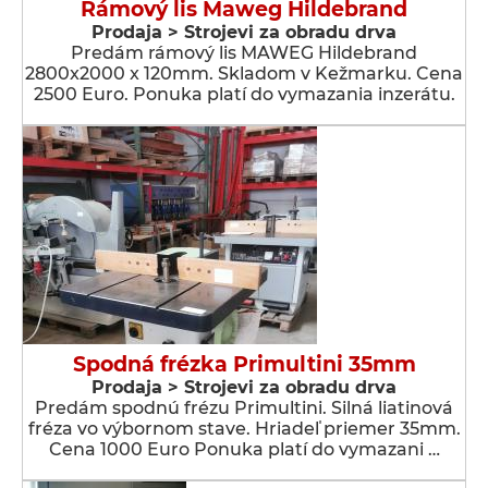
Rámový lis Maweg Hildebrand
Prodaja > Strojevi za obradu drva
Predám rámový lis MAWEG Hildebrand
2800x2000 x 120mm. Skladom v Kežmarku. Cena
2500 Euro. Ponuka platí do vymazania inzerátu.
Spodná frézka Primultini 35mm
Prodaja > Strojevi za obradu drva
Predám spodnú frézu Primultini. Silná liatinová
fréza vo výbornom stave. Hriadeľ priemer 35mm.
Cena 1000 Euro Ponuka platí do vymazani …