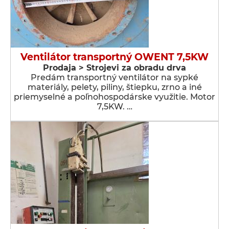
Ventilátor transportný OWENT 7,5KW
Prodaja > Strojevi za obradu drva
Predám transportný ventilátor na sypké
materiály, pelety, piliny, štiepku, zrno a iné
priemyselné a poľnohospodárske využitie. Motor
7,5KW. …