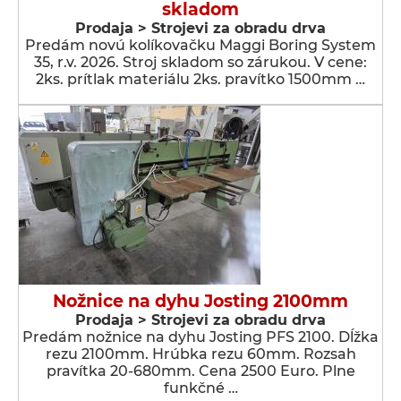
skladom
Prodaja > Strojevi za obradu drva
Predám novú kolíkovačku Maggi Boring System
35, r.v. 2026. Stroj skladom so zárukou. V cene:
2ks. prítlak materiálu 2ks. pravítko 1500mm …
Nožnice na dyhu Josting 2100mm
Prodaja > Strojevi za obradu drva
Predám nožnice na dyhu Josting PFS 2100. Dĺžka
rezu 2100mm. Hrúbka rezu 60mm. Rozsah
pravítka 20-680mm. Cena 2500 Euro. Plne
funkčné …