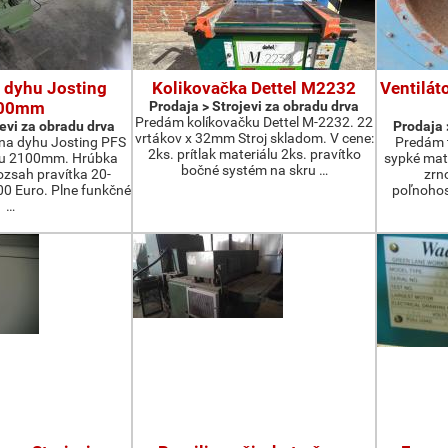
 dyhu Josting
Kolikovačka Dettel M2232
Ventilát
00mm
Prodaja > Strojevi za obradu drva
Predám kolíkovačku Dettel M-2232. 22
jevi za obradu drva
Prodaja 
vrtákov x 32mm Stroj skladom. V cene:
na dyhu Josting PFS
Predám t
2ks. prítlak materiálu 2ks. pravítko
zu 2100mm. Hrúbka
sypké mater
bočné systém na skru …
zsah pravítka 20-
zrn
 Euro. Plne funkčné
poľnohos
…