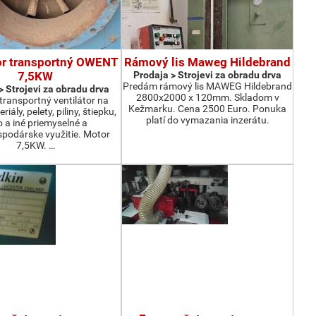
or transportný OWENT
Rámový lis Maweg Hildebrand
7,5KW
Prodaja > Strojevi za obradu drva
Predám rámový lis MAWEG Hildebrand
> Strojevi za obradu drva
2800x2000 x 120mm. Skladom v
ransportný ventilátor na
Kežmarku. Cena 2500 Euro. Ponuka
iály, pelety, piliny, štiepku,
platí do vymazania inzerátu.
o a iné priemyselné a
podárske využitie. Motor
7,5KW. …