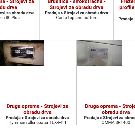
a - Strojevi za
Brusilica - širokotračna -
Frezer
du drva
Strojevi za obradu drva
profile
jevi za obradu drva
Prodaja > Strojevi za obradu drva
ch 80 Plus
Costa top and bottom
Prodaja 
Druga oprema - Strojevi za
Druga oprema - Stroje
obradu drva
obradu drva
Prodaja > Strojevi za obradu drva
Prodaja > Strojevi za obra
Hymmen roller coater TLX-M11
OMMA SP1400