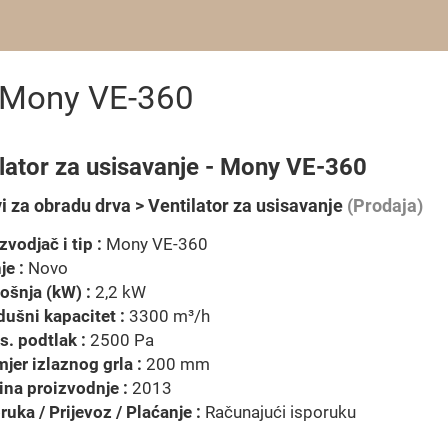
e Mony VE-360
lator za usisavanje - Mony VE-360
i za obradu drva > Ventilator za usisavanje
(Prodaja)
zvodjač i tip :
Mony VE-360
je :
Novo
ošnja (kW) :
2,2 kW
ušni kapacitet :
3300 m³/h
. podtlak :
2500 Pa
jer izlaznog grla :
200 mm
na proizvodnje :
2013
ruka / Prijevoz / Plaćanje :
Računajući isporuku