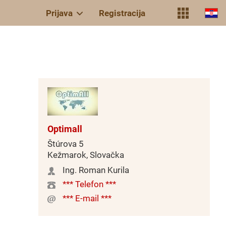
Prijava
Registracija
Optimall
Štúrova 5
Kežmarok, Slovačka
Ing. Roman Kurila
*** Telefon ***
*** E-mail ***