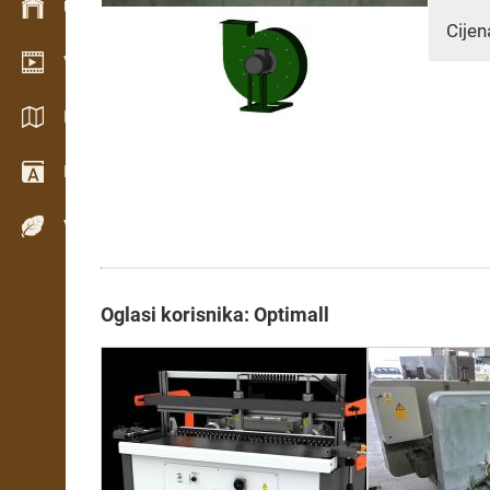
Upravljanje zalihama
Cijen
Video showroom
Katalozi / Brošure
Rječnik
Vrste drva
Oglasi korisnika: Optimall