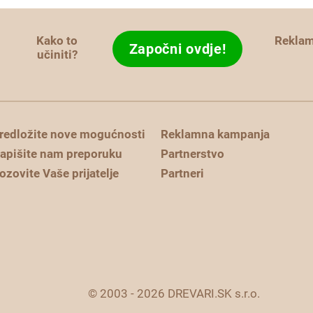
Kako to
Rekla
Započni ovdje!
učiniti?
redložite nove mogućnosti
Reklamna kampanja
apišite nam preporuku
Partnerstvo
ozovite Vaše prijatelje
Partneri
© 2003 - 2026 DREVARI.SK s.r.o.