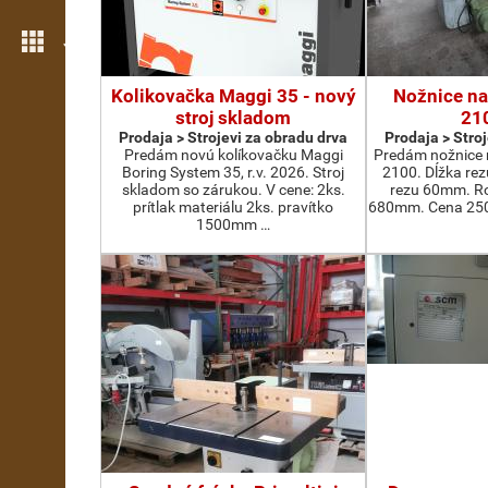
Još opcija
Kolikovačka Maggi 35 - nový
Nožnice na
stroj skladom
21
Prodaja > Strojevi za obradu drva
Prodaja > Stro
Predám novú kolíkovačku Maggi
Predám nožnice 
Boring System 35, r.v. 2026. Stroj
2100. Dĺžka re
skladom so zárukou. V cene: 2ks.
rezu 60mm. Ro
prítlak materiálu 2ks. pravítko
680mm. Cena 2500
1500mm …