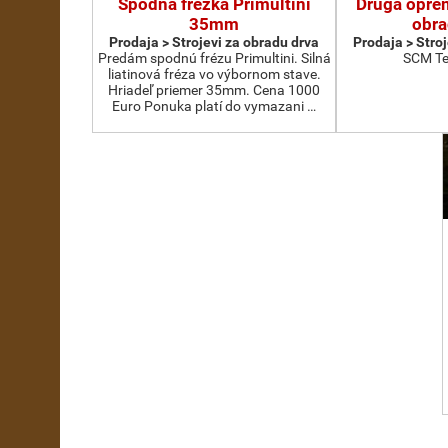
Spodná frézka Primultini
Druga oprem
35mm
obra
Prodaja > Strojevi za obradu drva
Prodaja > Stro
Predám spodnú frézu Primultini. Silná
SCM Te
liatinová fréza vo výbornom stave.
Hriadeľ priemer 35mm. Cena 1000
Euro Ponuka platí do vymazani …