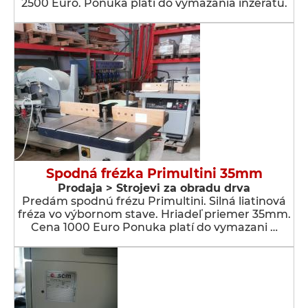
2500 Euro. Ponuka platí do vymazania inzerátu.
Spodná frézka Primultini 35mm
Prodaja > Strojevi za obradu drva
Predám spodnú frézu Primultini. Silná liatinová
fréza vo výbornom stave. Hriadeľ priemer 35mm.
Cena 1000 Euro Ponuka platí do vymazani …