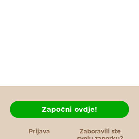
Započni ovdje!
Prijava
Zaboravili ste
svoju zaporku?