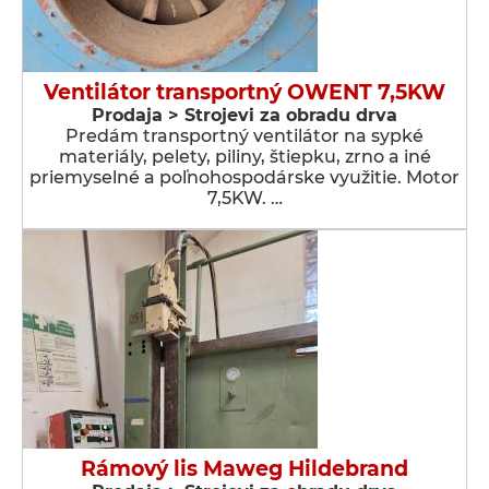
Ventilátor transportný OWENT 7,5KW
Prodaja > Strojevi za obradu drva
Predám transportný ventilátor na sypké
materiály, pelety, piliny, štiepku, zrno a iné
priemyselné a poľnohospodárske využitie. Motor
7,5KW. …
Rámový lis Maweg Hildebrand