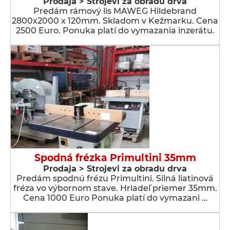
Prodaja > Strojevi za obradu drva
Predám rámový lis MAWEG Hildebrand
2800x2000 x 120mm. Skladom v Kežmarku. Cena
2500 Euro. Ponuka platí do vymazania inzerátu.
Spodná frézka Primultini 35mm
Prodaja > Strojevi za obradu drva
Predám spodnú frézu Primultini. Silná liatinová
fréza vo výbornom stave. Hriadeľ priemer 35mm.
Cena 1000 Euro Ponuka platí do vymazani …