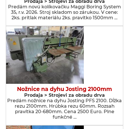
Prodaja > Strojevi za obradu drva
Predám novú kolíkovačku Maggi Boring System
35, r.v. 2026. Stroj skladom so zárukou. V cene:
2ks. prítlak materiálu 2ks. pravítko 1500mm …
Nožnice na dyhu Josting 2100mm
Prodaja > Strojevi za obradu drva
Predám nožnice na dyhu Josting PFS 2100. Dĺžka
rezu 2100mm. Hrúbka rezu 60mm. Rozsah
pravítka 20-680mm. Cena 2500 Euro. Plne
funkčné …