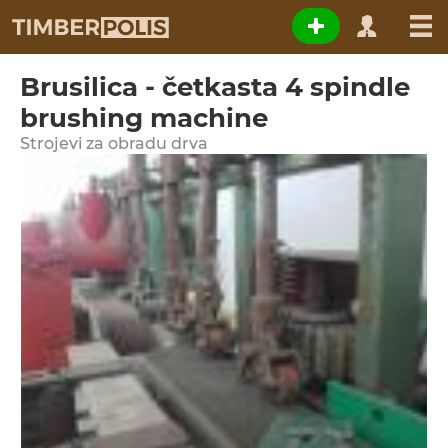
Brusilica - četkasta 4 spindle
brushing machine
Strojevi za obradu drva