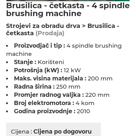
Brusilica - četkasta - 4 spindle
brushing machine
Strojevi za obradu drva > Brusilica -
četkasta
(Prodaja)
Proizvodjač i tip :
4 spindle brushing
machine
Stanje :
Korišteni
Potrošnja (kW) :
12 kW
Maks. visina materijala :
200 mm
Radna širina :
250 mm
Promjer radnog valjka :
220 mm
Broj elektromotora :
4 kom
Godina proizvodnje :
2010
Cijena :
Cijena po dogovoru