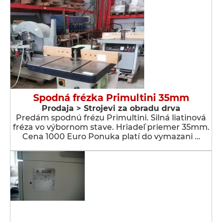
Spodná frézka Primultini 35mm
Prodaja > Strojevi za obradu drva
Predám spodnú frézu Primultini. Silná liatinová
fréza vo výbornom stave. Hriadeľ priemer 35mm.
Cena 1000 Euro Ponuka platí do vymazani …