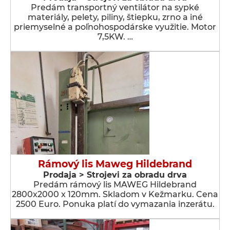
Predám transportný ventilátor na sypké
materiály, pelety, piliny, štiepku, zrno a iné
priemyselné a poľnohospodárske využitie. Motor
7,5KW. …
Rámový lis Maweg Hildebrand
Prodaja > Strojevi za obradu drva
Predám rámový lis MAWEG Hildebrand
2800x2000 x 120mm. Skladom v Kežmarku. Cena
2500 Euro. Ponuka platí do vymazania inzerátu.