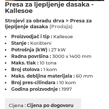
Presa za ljepljenje dasaka -
Kallesoe
Strojevi za obradu drva > Presa za
ljepljenje dasaka
(Prodaja)
Proizvodjač i tip :
Kallesoe
Stanje :
Korišteni
Potrošnja (kW) :
27 kW
Radna površina :
3000 x 1400 mm
Maks. tlak :
10 tona
Broj stolova :
1 kom
Maks. debljina materijala :
60 mm
Broj pres-cilindara :
10 kom
Godina proizvodnje :
1997
Cijena :
Cijena po dogovoru