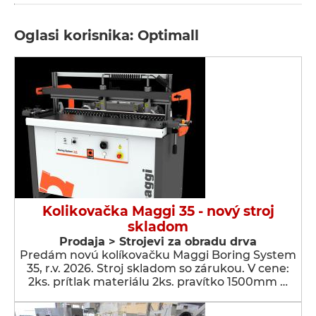
Oglasi korisnika: Optimall
Kolikovačka Maggi 35 - nový stroj
skladom
Prodaja > Strojevi za obradu drva
Predám novú kolíkovačku Maggi Boring System
35, r.v. 2026. Stroj skladom so zárukou. V cene:
2ks. prítlak materiálu 2ks. pravítko 1500mm …