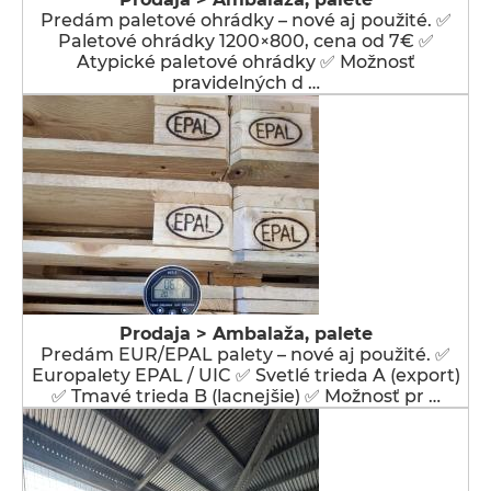
Predám paletové ohrádky – nové aj použité. ✅
Paletové ohrádky 1200×800, cena od 7€ ✅
Atypické paletové ohrádky ✅ Možnosť
pravidelných d …
Prodaja > Ambalaža, palete
Predám EUR/EPAL palety – nové aj použité. ✅
Europalety EPAL / UIC ✅ Svetlé trieda A (export)
✅ Tmavé trieda B (lacnejšie) ✅ Možnosť pr …